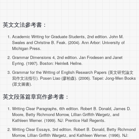
英文文法參考書：
Academic Writing for Graduate Students, 2nd edition. John M.
Swales and Christine B. Feak. (2004). Ann Arbor: University of
Michigan Press.
Grammar Dimensions 4, 2nd edition. Jan Frodesen and Janet
Eyring. (1997). Boston: Heinle& Heilne.
Grammar for the Writing of English Research Papers (英文研究論文
寫作文法指引). Posen Liao (廖柏森). (2006). Taipei: Jong-Wen Books
(眾文圖書).
英文段落篇章寫作參考書：
Writing Clear Paragraphs, 6th edition. Robert B. Donald, James D.
Moore, Betty Richmond Morrow, Lillian Griffith Wargetz, and
Kathleen Werner. (1999). NJ: Prentice Hall Regents.
Writing Clear Essays, 3rd edition. Robert B. Donald, Betty Richmond
Morrow, Lillian Griffith Wargetz, and Kathleen Werner. (1996). NJ: