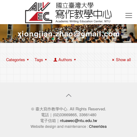
xiongjian.zhao@gmail.com
Categories
Tags
Authors
Show all
© 臺大寫作教學中心. All Rights Reserved.
電話｜(02)33669865, 33661480
電子信箱｜
ntuawec@ntu.edu.tw
Website design and maintenance :
Cheeridea