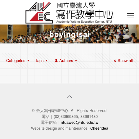
boyingtsai
Categories
Tags
Authors
Show all
© 臺大寫作教學中心. All Rights Reserved.
電話｜(02)33669865, 33661480
電子信箱｜
ntuawec@ntu.edu.tw
Website design and maintenance :
Cheeridea