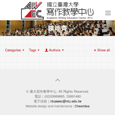
陳翊齊
Categories
Tags
Authors
Show all
© 臺大寫作教學中心. All Rights Reserved.
電話｜(02)33669865, 33661480
電子信箱｜
ntuawec@ntu.edu.tw
Website design and maintenance :
Cheeridea