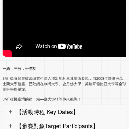
一紙，三分，十年功
3MT
競賽旨在鼓勵研究生深入淺出地分享其學術發現，自
2008
年於澳洲昆
士蘭大學發起，已陸續在劍橋大學、史丹佛大學、英屬哥倫比亞大學等全球
高等學府舉辦。
3MT
授權臺灣的第一站—臺大
3MT
等你來挑戰！
【活動時程 Key Dates】
【參賽對象Target Participants】