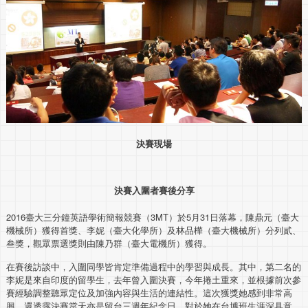
決賽現場
決賽入圍者賽後分享
2016臺大三分鐘英語學術簡報競賽（3MT）於5月31日落幕，陳鼎元（臺大
機械所）獲得首獎、李妮（臺大化學所）及林品樺（臺大機械所）分列貳、
叁獎，觀眾票選獎則由陳乃群（臺大電機所）獲得。
在賽後訪談中，入圍同學皆肯定準備過程中的學習與成長。其中，第二名的
李妮是來自印度的留學生，去年曾入圍決賽，今年捲土重來，並根據前次參
賽經驗調整聽眾定位及加強內容與生活的連結性。這次獲獎她感到非常高
興，還透露決賽當天亦是留台三週年紀念日，對於她在台博班生涯深具意