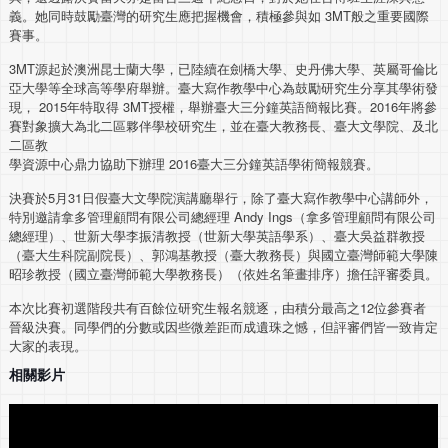
義。她同時鼓勵臺灣的研究生應把握機會，積極參與如 3MT般之重要國際
賽事。
3MT源起於澳洲昆士蘭大學，已陸續在劍橋大學、史丹佛大學、英屬哥倫比
亞大學等全球高等學府舉辦。臺大寫作教學中心為鼓勵研究生分享其學術發
現， 2015年特取得 3MT授權，舉辦臺大三分鐘英語簡報比賽。2016年將參
賽對象擴大為北二區夥伴學校研究生，並在臺大教務長、臺大文學院、及北
二區教
學資源中心鼎力協助下辦理 2016臺大三分鐘英語學術簡報競賽。
決賽於5月31日假臺大文學院演講廳舉行，除了臺大寫作教學中心講師外，
特別邀請拿多管理顧問有限公司總經理 Andy Ings（拿多管理顧問有限公司
總經理）、世新大學李振清教授（世新大學英語學系）、臺大吳益群教授
（臺大生科院副院長）、郭鴻基教授（臺大教務長）與國立臺灣師範大學陳
昭珍教授（國立臺灣師範大學教務長）（依姓名筆畫排序）擔任評審委員。
本次比賽初選階段共有百餘位研究生報名競逐，由積分最高之12位參賽者
晉級決賽。同學們的分數或因些微差距而成遺珠之憾，但評審們皆一致肯定
大家的表現。
相關影片