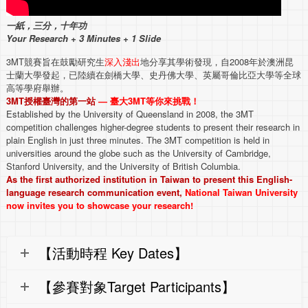
一紙，三分，十年功
Your Research + 3 Minutes + 1 Slide
3MT競賽旨在鼓勵研究生
深入淺出
地分享其學術發現，自2008年於澳洲昆
士蘭大學發起，已陸續在劍橋大學、史丹佛大學、英屬哥倫比亞大學等全球
高等學府舉辦。
3MT授權臺灣的第一站
— 臺大3MT等你來挑戰！
Established by the University of Queensland in 2008, the 3MT
competition challenges higher-degree students to present their research in
plain English in just three minutes. The 3MT competition is held in
universities around the globe such as the University of Cambridge,
Stanford University, and the University of British Columbia.
As the first authorized institution in Taiwan to present this English-
language research communication event,
National Taiwan University
now invites you to showcase your research!
【活動時程 Key Dates】
【參賽對象Target Participants】