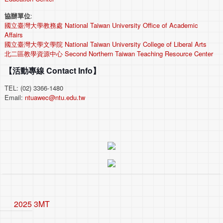
協辦單位
:
國立臺灣大學教務處 National Taiwan University Office of Academic
Affairs
國立臺灣大學文學院 National Taiwan University College of Liberal Arts
北二區教學資源中心 Second Northern Taiwan Teaching Resource Center
【活動專線 Contact Info】
TEL: (02) 3366-1480
Email:
ntuawec@ntu.edu.tw
2025 3MT