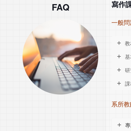
寫作
FAQ
一般問
教
基
研
課
系所教
專