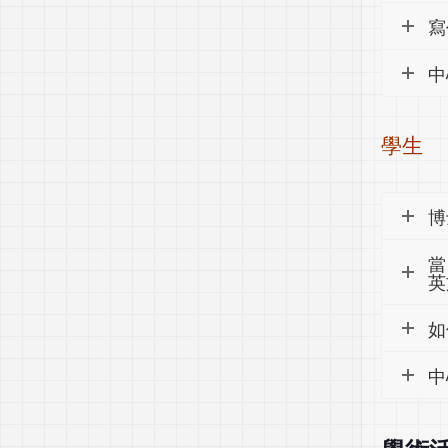
寫
中
學生
博
當
英
如
中