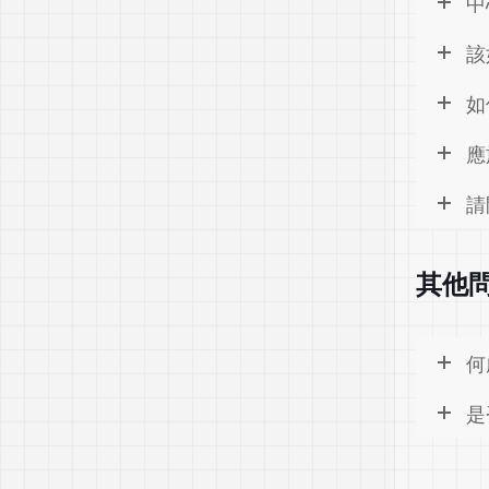
中
該
如
應
請
其他
何
是