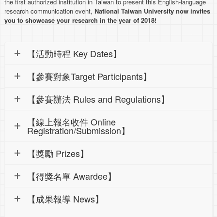
the first authorized institution in Taiwan to present this English-language
research communication event,
National Taiwan University now invites
you to showcase your research in the year of 2018!
【活動時程 Key Dates】
【參賽對象Target Participants】
【參賽辦法 Rules and Regulations】
【線上報名收件 Online
Registration/Submission】
【獎勵 Prizes】
【得獎名單 Awardee】
【成果報導 News】