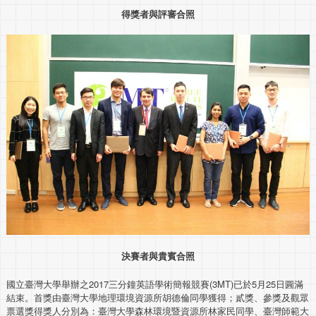
得獎者與評審合照
決賽者與貴賓合照
國立臺灣大學舉辦之2017三分鐘英語學術簡報競賽(3MT)已於5月25日圓滿
結束。首獎由臺灣大學地理環境資源所胡德倫同學獲得；貳獎、參獎及觀眾
票選獎得獎人分別為：臺灣大學森林環境暨資源所林家民同學、臺灣師範大