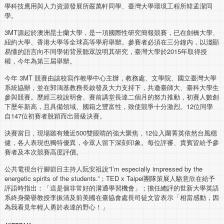
學科技應用與人力資源發展所嚴萬軒同學、臺灣大學環境工程所韓孟潔同
學。
3MT源起於澳洲昆士蘭大學，是一項國際性研究簡報競賽，已在劍橋大學、
紐約大學、香港大學等全球高等學府舉辦。參賽者必須在三分鐘內，以淺顯
易懂的語言向不同學術背景聽眾說明其研究，臺灣大學於2015年取得授
權，今年為第三屆舉辦。
今年 3MT 競賽由該校寫作教學中心主辦，教務處、文學院、國立臺灣大學
系統協辦，並在郭鴻基教務長啟發及大力支持下，共邀臺師大、臺科大學生
參與競賽。歷經三校說明會、賽前講堂長達二個月的努力推動，初賽人數創
下歷年新高，且具備領域、國籍之豐富性，致使競爭十分激烈。12位同學
自147位初賽者脫穎而出晉級決賽。
決賽當日，現場雖有幾近500雙眼睛的強大聚焦，12位入圍菁英依然台風穩
健，各人表現也獨特優異，令眾人留下深刻印象。每位評審、貴賓皆給予參
賽者及本次競賽高度評價。
公共電視台行腳節目主持人阮安祖說”I’m especially impressed by the
energetic spirits of the students.”；TED x Taipei團隊策展人駱意欣在給予
評語時指出：「這是個非常好的溝通學習機會」；擔任總評的世新大學英語
系終身榮譽教授李振清及前美國在臺協會處長司徒文皆表示「相當感動，因
為我看見年輕人勇於表達的野心！」