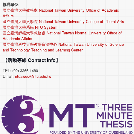
協辦單位
:
國立臺灣大學教務處 National Taiwan University Office of Academic
Affairs
國立臺灣大學文學院 National Taiwan University College of Liberal Arts
國立臺灣大學系統 NTU System
國立臺灣師範大學教務處 National Taiwan Normal University Office of
Academic Affairs
國立臺灣科技大學教學資源中心 National Taiwan University of Science
and Technology Teaching and Learning Center
【活動專線 Contact Info】
TEL: (02) 3366-1480
Email:
ntuawec@ntu.edu.tw