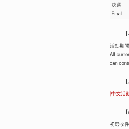
決選
Final
【參
活動期
All curr
can contr
【
[中文活
【線
初選收件期間 