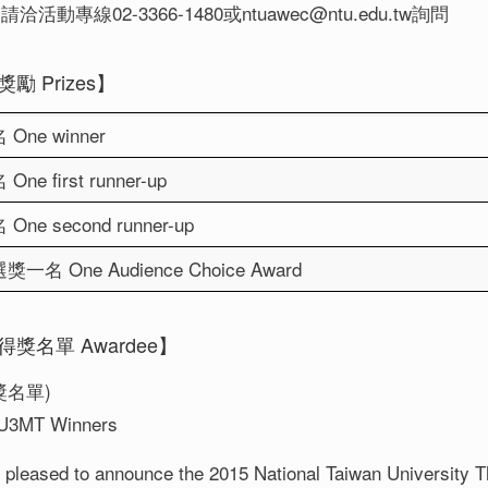
活動專線02-3366-1480或ntuawec@ntu.edu.tw詢問
獎勵 Prizes】
One winner
ne first runner-up
ne second runner-up
一名 One Audience Choice Award
得獎名單 Awardee】
獎名單)
U3MT Winners
pleased to announce the 2015 National Taiwan University 