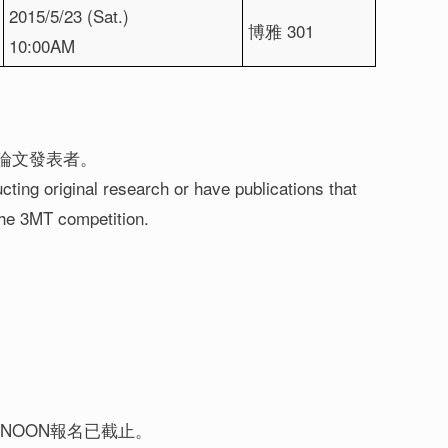
2015/5/23 (Sat.)
博雅 301
10:00AM
論文發表者。
ting original research or have publications that
 the 3MT competition.
-4/15 NOON報名已截止。