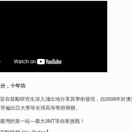
三分，十年功
賽旨在鼓勵研究生深入淺出地分享其學術發現，自
2008
年於澳
屬哥倫比亞大學等全球高等學府舉辦。
權臺灣的第一站—臺大
3MT
等你來挑戰！