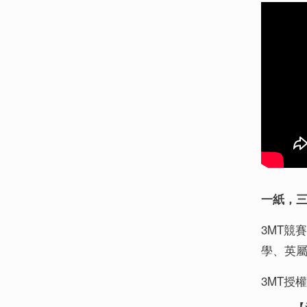
一紙，
3MT
競
學、英
3MT
授