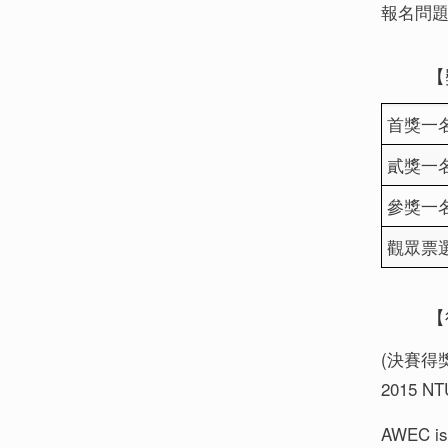
報名問題請洽
【
首獎一名 
貳獎一名 O
參獎一名 O
觀眾票選獎
【
(決賽得
2015 NT
AWEC is 