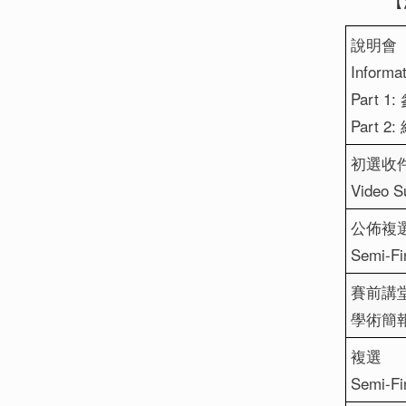
【
說明會
Informa
Part 
Part 
初選收
Video S
公佈複
Semi-Fi
賽前講
學術簡報技巧
複選
Semi-Fi