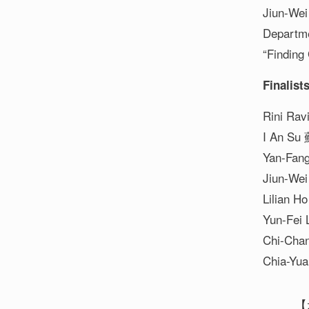
Jiun-W
Departme
“Finding
Finalist
Rini Rav
I An Su
Yan-Fan
Jiun-We
Lilian 
Yun-Fei 
Chi-Cha
Chia-Yu
【