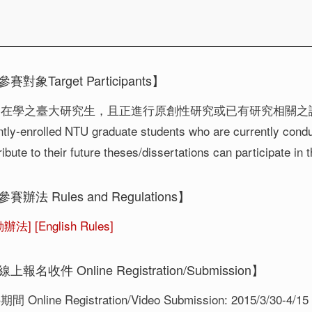
賽對象Target Participants】
間在學之臺大研究生，且正進行原創性研究或已有研究相關之
ently-enrolled NTU graduate students who are currently conduc
ibute to their future theses/dissertations can participate in
參賽辦法 Rules and Regulations】
動辦法]
[English Rules]
上報名收件 Online Registration/Submission】
Online Registration/Video Submission: 2015/3/30