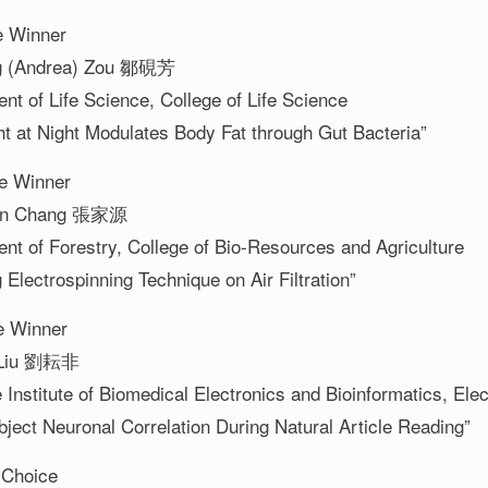
e Winner
g (Andrea) Zou 鄒硯芳
nt of Life Science, College of Life Science
ht at Night Modulates Body Fat through Gut Bacteria”
e Winner
uan Chang 張家源
nt of Forestry, College of Bio-Resources and Agriculture
 Electrospinning Technique on Air Filtration”
e Winner
 Liu 劉耘非
 Institute of Biomedical Electronics and Bioinformatics, El
ubject Neuronal Correlation During Natural Article Reading”
 Choice