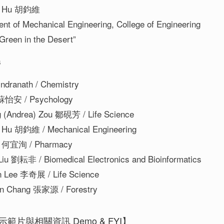
ei Hu 胡鈞維
nt of Mechanical Engineering, College of Engineering
 Green in the Desert”
s
indranath / Chemistry
 蘇怡安 / Psychology
g (Andrea) Zou 鄒硯芳 / Life Science
i Hu 胡鈞維 / Mechanical Engineering
Ho 何宜洵 / Pharmacy
Liu 劉耘非 / Biomedical Electronics and Bioinformatics
n Lee 李奇展 / Life Science
an Chang 張家源 / Forestry
示範片與相關資訊 Demo & FYI】