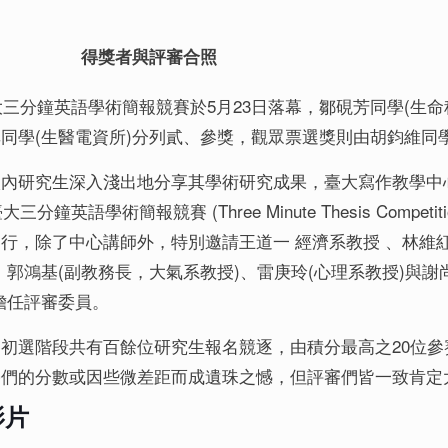
得獎者與評審合照
臺大三分鐘英語學術簡報競賽於5月23日落幕，鄒硯芳同學(生
同學(生醫電資所)分列貳、參獎，觀眾票選獎則由胡鈞維同學
內研究生深入淺出地分享其學術研究成果，臺大寫作教學中
臺大三分鐘英語學術簡報競賽 (Three Minute Thesis Comp
行，除了中心講師外，特別邀請王道一 經濟系教授 、林維紅
、郭鴻基(副教務長，大氣系教授)、雷庚玲(心理系教授)與謝
擔任評審委員。
初選階段共有百餘位研究生報名競逐，由積分最高之20位參
學們的分數或因些微差距而成遺珠之憾，但評審們皆一致肯定
影片