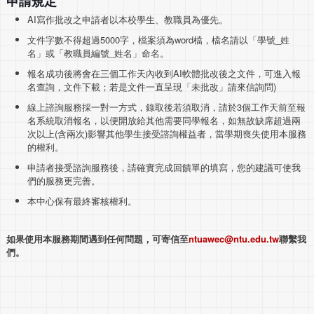
申請規定
AI寫作批改之申請者以本校學生、教職員為優先。
文件字數不得超過5000字，檔案須為word檔，檔名請以「學號_姓
名」或「教職員編號_姓名」命名。
報名成功後將會在三個工作天內收到AI軟體批改後之文件，可進入報
名查詢，文件下載；若是文件一直呈現「未批改」請來信詢問)
線上諮詢服務採一對一方式，錄取後若須取消，請於3個工作天前至報
名系統取消報名，以便開放給其他需要同學報名，如無故缺席超過兩
次以上(含兩次)影響其他學生接受諮詢權益者，當學期喪失使用本服務
的權利。
申請者接受諮詢服務後，請確實完成回饋單的填寫，您的建議可使我
們的服務更完善。
本中心保有最終審核權利。
如果使用本服務期間遇到任何問題，可寄信至
ntuawec@ntu.edu.tw
聯繫我
們。