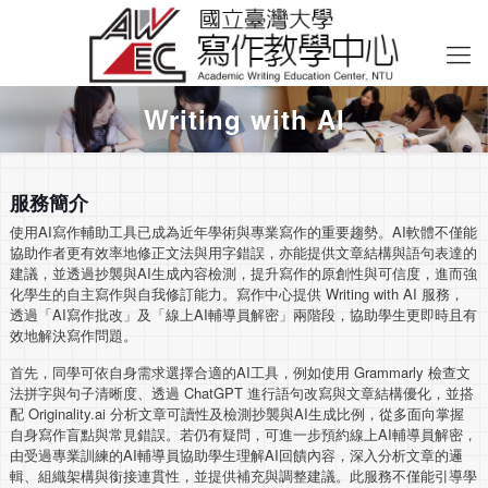
Writing with AI
服務簡介
使用AI寫作輔助工具已成為近年學術與專業寫作的重要趨勢。AI軟體不僅能
協助作者更有效率地修正文法與用字錯誤，亦能提供文章結構與語句表達的
建議，並透過抄襲與AI生成內容檢測，提升寫作的原創性與可信度，進而強
化學生的自主寫作與自我修訂能力。寫作中心提供 Writing with AI 服務，
透過「AI寫作批改」及「線上AI輔導員解密」兩階段，協助學生更即時且有
效地解決寫作問題。
首先，同學可依自身需求選擇合適的AI工具，例如使用 Grammarly 檢查文
法拼字與句子清晰度、透過 ChatGPT 進行語句改寫與文章結構優化，並搭
配 Originality.ai 分析文章可讀性及檢測抄襲與AI生成比例，從多面向掌握
自身寫作盲點與常見錯誤。若仍有疑問，可進一步預約線上AI輔導員解密，
由受過專業訓練的AI輔導員協助學生理解AI回饋內容，深入分析文章的邏
輯、組織架構與銜接連貫性，並提供補充與調整建議。此服務不僅能引導學