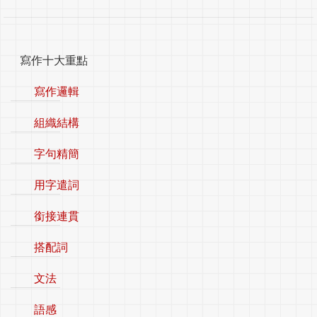
寫作十大重點
寫作邏輯
組織結構
字句精簡
用字遣詞
銜接連貫
搭配詞
文法
語感