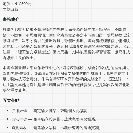
定價：NT$500元
文鶴出版
書籍簡介
科學的影響力從來不是理論自帶光芒，而是源自研究者不斷探索、不斷質
疑、不斷修正的思維習慣。當研究者願意於書寫中傾聽自己，讓思緒得以流
動與回望，科學才得以沉澱出深度，散發出溫度。書寫能梳理繁複，也能映
照盲點，但若缺乏紮實的養分，終究難以滋養更長遠的科學求知之道。《五
法歸一：理工論文卓越之道》因此而生，期待以豐富的學習資源，讓寫作成
為思維生長的沃土。
本書承襲臺灣大學寫作教學中心的成功課程經驗，結合以寫促思的理念與可
落實的寫作指引，引領讀者在STEM論文寫作的曲折林道上，紮根自信之土
壤，吸納技巧之養分。作為台灣STEM寫作教學的先驅之作，《五法歸一：
理工論文卓越之道》是學生精進寫作技巧的絕佳資源，也是寫作教師強化教
學的重要參考。
五大亮點
慣用結構 — 奠定論文骨架，鼓勵個人化微調。
五法框架 — 兼容獨立與連貫，成就完整概念體系。
真實素材 — 精選論文語料，示範研究者的溝通實踐。