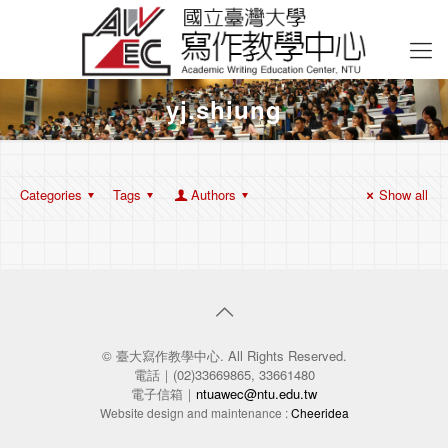
yj.shiung
Categories
Tags
Authors
Show all
© 臺大寫作教學中心. All Rights Reserved.
電話｜(02)33669865, 33661480
電子信箱｜
ntuawec@ntu.edu.tw
Website design and maintenance :
Cheeridea