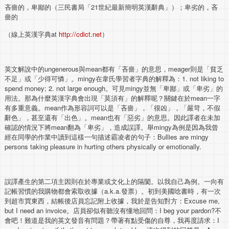
吝嗇的，卑鄙的（三民書局「21世紀最新簡明英漢辭典」）；卑劣的，吝
嗇的
（線上英漢字典at
http://cdict.net
）
英文解說中的ungenerous與mean都有「吝嗇」的意思，meager則是「貧乏
不足」或「少得可憐」。mingy在韋氏學習者字典的解釋為：1. not liking to
spend money; 2. not large enough。可見mingy並無「卑鄙」或「卑劣」的
用法。那為什麼英漢字典會出現「莫須有」的解釋呢？關鍵在於mean一字
有多重意義。mean作為形容詞可以是「吝嗇」，「很凶」，「嚴苛，不假
辭色」，甚至還有「出色」。mean也有「惡劣」的意思。因此譯者在未加
確認的情況下將mean翻為「卑劣」，造成誤譯。舉mingy為例是因為我曾
經在同學的作業中讀到這樣一句描述霸凌者的句子：Bullies are mingy
persons taking pleasure in hurting others physically or emotionally.
誤譯產生的第二項主因則在於專業或文化上的隔閡。以我自己為例。一向有
記帳習慣的我購物都會索取收據（a.k.a.發票）。初到美國唸書時，有一次
到超市買東西，結帳後店員忘記附上收據，我於是告知對方：Excuse me,
but I need an invoice。店員卻似有聽沒有懂地回問：I beg your pardon?不
會吧！難道是我的英文發音有問題？帶著有點受傷的自尊，我再度請求：I