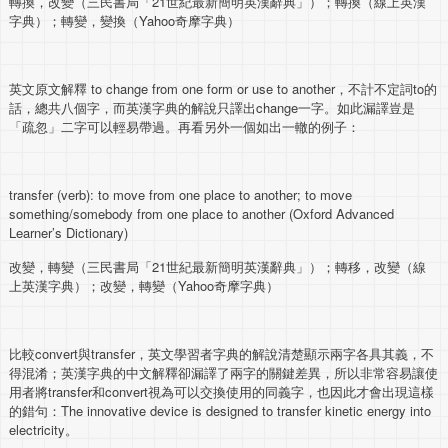
轉換，改變（三民書局「21世紀最新簡明英漢辭典」）；轉換（線上英漢
字典）；轉變，變換（Yahoo奇摩字典）
英文原文解釋 to change from one form or use to another，不計不定詞to的
話，總共八個字，而英漢字典的解說只譯出change一字。如此漏譯豈是
「疏忽」二字可以輕易帶過。再看另外一個如出一轍的例子：
transfer (verb): to move from one place to another; to move
something/somebody from one place to another (Oxford Advanced
Learner’s Dictionary)
改變，轉變（三民書局「21世紀最新簡明英漢辭典」）；轉移，改變（線
上英漢字典）；改變，轉變（Yahoo奇摩字典）
比較convert與transfer，英文學習者字典的解說清楚顯示兩字各具其義，不
得混淆；英漢字典的中文解釋卻漏譯了兩字的關鍵差異，所以非常容易讓使
用者將transfer和convert視為可以交換使用的同義字，也因此才會出現這樣
的錯句：The innovative device is designed to transfer kinetic energy into
electricity。