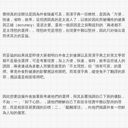
覺得真的沒辦法是因為外食隨處可及，英漢字典一目瞭然，是因為「方便，
快速，省時，效率」這些誘因真的是太迷人了，以致於因此而被犧牲的健康
與正確（accuracy）退居次要。還有一個原因是之前剛提到的「兩者都不
是太理想的選擇」。理想終究是理想，在現實中難以堅持，因此只好做出退
而求其次的妥協。
而妥協的結果就是即便大家都明白外食之於健康以及英漢字典之於英文學習
都不是最佳選擇，可是考量現實，加上方便，快速，省時，效率這些迷人的
誘因，兩者遂成為多數人所樂意接受的「不太理想」但「情有可原」的選
擇。畢竟外食對健康的影響應該有限吧。而英漢字典，縱使免不了翻譯的原
罪，應該還是相當堪用吧。
因此想要說服外食族重新考慮他們的選擇，與其反覆強調自己下廚的優點，
不如：一，「卸下心防」，讓他們瞭解自己下廚並非現實中難以堅持的理
想，而是相當容易實踐的目標；二，「醍醐灌頂」，向他們揭露外食一些鮮
為人知的傷害。