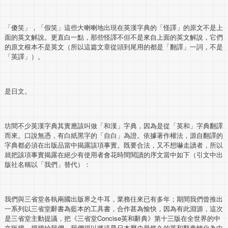
「傻笑」，「假笑」這些大喇喇地出現在英漢字典的「怪譯」的原文不是上
面的英文解說。更直白一點，那些怪譯不但不是來自上面的英文解說，它們
的原文根本不是英文（所以這篇文章從頭到尾用的都是「翻譯」一詞，不是
「英譯」）。
是日文。
坊間不少英漢字典其實應該叫做「和漢」字典，因為是從「英和」字典翻譯
而來。口說無憑，有白紙黑字的「自白」為證。依據著作權法，源自翻譯的
字典都必須在出版品當中揭露該項事實。既要合法，又不想嚇走讀者，所以
就把該項事實揭露在絕少有使用者會花時間閱讀的序文當中如下（引文中出
版社名稱以「我們」替代）：
我們與三省堂各執兩國出版界之牛耳，業務往來已有多年；期間我們曾推出
一系列以三省堂辭書為藍本的工具書，合作甚為愉快，因為有此淵源，這次
是三省堂主動提議，把《三省堂Concise英和辭典》第十三版在全世界的中
文版權，授權給我們，我們得以將這冊日本歷史最悠久的英和辭典轉化為中