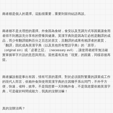
兩者都是個人的選擇。這點很重要，重要到留待結語再談。
兩者都不是太理想的選擇。外食因為食材，食安以及烹調方式等因素讓食用
者得不到應該充分享有的營養與健康。英漢字典則是因為它必然是翻譯的成
品，而少有翻譯能夠百分之百忠於原文，且翻譯的成果有賴譯者的素質，
「翻譯」因此成為英漢字典（以及其他所有雙語字典）的「原罪」
（original sin）或「必要之惡」（necessary evil），讓使用者經常無法確
實掌握單字片語的意思與用法。當然還有其他「現實」的因素，同樣容後再
提。
兩者據說都是事出有因，情有可原的選擇。對於必須面對繁重的課業或工作
的現代人而言，依賴外食與使用英漢字典的主因幾乎系出同門，不外乎方
便，快速，省時，效率。不是我想要一天到晚外食，不是我老愛依賴英漢字
典，可是礙於時間或能力，我真的沒辦法嘛！
真的沒辦法嗎？