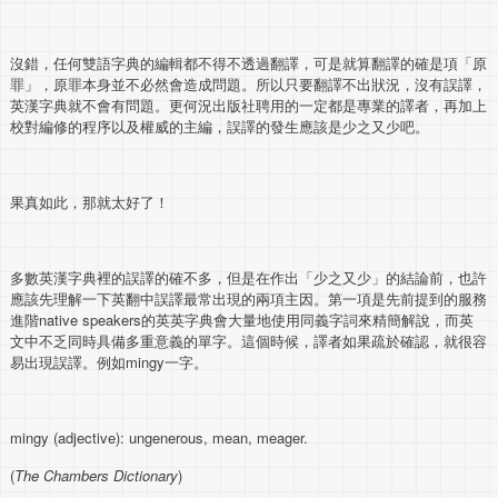
沒錯，任何雙語字典的編輯都不得不透過翻譯，可是就算翻譯的確是項「原
罪」，原罪本身並不必然會造成問題。所以只要翻譯不出狀況，沒有誤譯，
英漢字典就不會有問題。更何況出版社聘用的一定都是專業的譯者，再加上
校對編修的程序以及權威的主編，誤譯的發生應該是少之又少吧。
果真如此，那就太好了！
多數英漢字典裡的誤譯的確不多，但是在作出「少之又少」的結論前，也許
應該先理解一下英翻中誤譯最常出現的兩項主因。第一項是先前提到的服務
進階native speakers的英英字典會大量地使用同義字詞來精簡解說，而英
文中不乏同時具備多重意義的單字。這個時候，譯者如果疏於確認，就很容
易出現誤譯。例如mingy一字。
mingy (adjective): ungenerous, mean, meager.
(
The Chambers Dictionary
)