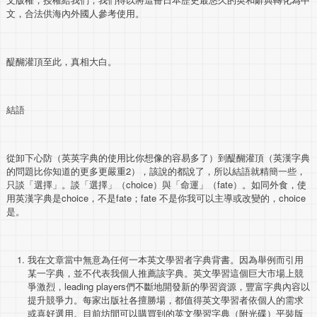
文，合法供海內外國人參考使用。
醍醐灌頂至此，真相大白。
結語
從卸下心防（英英字典的使用比你想像的容易多了）到醍醐灌頂（英漢字典
的問題比你知道的更多更嚴重2），該說的都說了，所以結語就精簡一些，
只談「選擇」。談「選擇」（choice）與「命運」（fate）。如同外食，使
用英漢字典是choice，不是fate；fate 不是你我可以主導或改變的，choice
是。
我在文章當中無意為任何一本英文學習者字典背書。因為舉例而引用
某一字典，並不代表我個人推薦該字典。英文學習這個巨大市場上競
爭激烈，leading players們不斷地開發新的學習資源，豐富字典內容以
提升競爭力。每家出版社各擅勝場，都值得英文學習者依個人的需求
或喜好選用。目前坊間可以購買到的英文學習字典（附光碟）平裝版