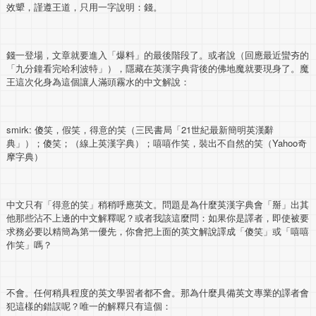
效顰，謹遵王道，只用一字說明：錢。
錢一登場，文章就要進入「爆料」的最後階段了。或者說（回應最近蠻夯的
「九分鐘看完哈利波特」），隱藏在英漢字典背後的佛地魔就要現身了。魔
王這次化身為這個讓人滿頭霧水的中文解說：
smirk: 傻笑，假笑，得意的笑（三民書局「21世紀最新簡明英漢辭
典」）；傻笑；（線上英漢字典）；嘻嘻作笑，裝出不自然的笑（Yahoo奇
摩字典）
中文只有「得意的笑」稍稍呼應英文。問題是為什麼英漢字典會「掰」出其
他那些沾不上邊的中文解釋呢？或者我該這麼問：如果你是譯者，即使被要
求務必要以精簡為第一優先，你會把上面的英文解說譯成「傻笑」或「嘻嘻
作笑」嗎？
不會。任何稍具程度的英文學習者都不會。那為什麼具備英文專業的譯者會
犯這樣的錯誤呢？唯一的解釋只有這個：