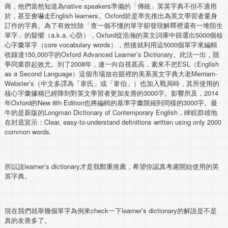
商，他們當然知道為native speakers準備的「傳統」英英字典不但不適用
於，甚至會嚇走English learners。Oxford於是率先推出為英文學習者量身
訂作的字典。為了有效怯除「查一個不懂的單字卻發現解釋裡還有一堆陌生
單字」的疑懼（a.k.a. 心防），Oxford從浩瀚的英文詞庫中篩選出5000個核
心字彙單字（core vocabulary words），然後就利用這5000個單字來編輯
收錄達150,000字的Oxford Advanced Learner’s Dictionary。此法一出，競
爭同業群起效尤。到了2008年，連一向自視甚高，素來不把ESL（English
as a Second Language）這個市場放在眼裡的美系英文字典大老Merriam-
Webster’s（中文多譯為「韋氏」或「韋伯」）也加入戰局時，其所使用的
核心字彙據稱已經降到對英文學習者更加友善的3000字。影響所及，2014
年Oxford的New 8th Edition也將編輯的基準字彙限縮到同樣的3000字。最
牛的是新版的Longman Dictionary of Contemporary English，睥睨群雄地
在封底宣示：Clear, easy-to-understand definitions written using only 2000
common words.
所以說learner’s dictionary才是我鄭重推薦，希望你認真考慮開始使用的英
英字典。
現在我們就舉幾個單字為例來check一下learner’s dictionary的解說是不是
真的友善多了。