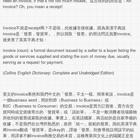
need an invoice, if that’s not too much trouble。這次得到的回答是：An
invoice? Oh, you mean a receipt!
Invoice不就是receipt嗎？不是啦，此收據非彼收據。因為英漢字典說
invoice是「發票，發貨單」，所以我取「發票」的用法問店員要invoice。
後來查了英英字典才知：
invoice (noun): a formal document issued by a seller to a buyer listing the
goods or services supplied and stating the sum of money due, usually
serving as a request for payment.
(
Collins English Dictionary: Complete and Unabridged Edition
)
英文的invoice果然和我們中文的「發票」不太一樣。簡單來說，invoice是
一個business word，用於B2B（Business to Business）或
B2C（Business to Consumer）的交易；invoice是買方訂貨後，賣方在交
貨同時或交貨後寄出的「發貨單」或「請款單」，不是一般消費者現場購物
所收到的發票或索取的收據。事實上，在英語國家，商店給的是自家準備的
收據，不是我們在台灣所熟悉的，政府「統一」規範的發票。因此英漢字典
將invoice翻成「發貨單」是okay的，譯做「發票」則會導致誤用該字的結
果，而譯者不解invoice商務交易的本質，這種專業與文化上的隔閡正是造