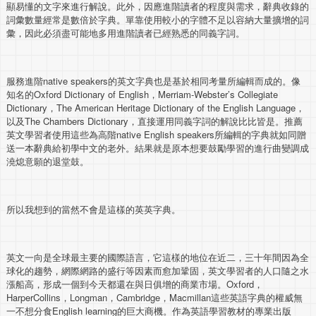
顯易懂的文字來進行解說。此外，因應進階讀者的程度與需求，辭典收錄的
詞彙數量經常是數倍於字典。單靠使用較小的字體不足以容納大量擴增的詞
彙，因此必須盡可能地多用進階讀者已經熟悉的同義字詞。
服務進階native speakers的英文字典也是基於相同考量所編輯而成的。像
知名的Oxford Dictionary of English，Merriam-Webster’s Collegiate
Dictionary，The American Heritage Dictionary of the English Language，
以及The Chambers Dictionary，直接運用同義字詞的解說比比皆是。推薦
英文學習者使用這些為高階native English speakers所編輯的字典就如同贈
送一本辭典給初學中文的老外。結果就是原本想要鼓勵學習的進行曲變調成
澆熄意願的退堂鼓。
所以我想到的當然不會是這樣的英英字典。
英文一向是全球最主要的國際語言，它這樣的地位在近二，三十年間因為全
球化的趨勢，網際網路的盛行等因素而愈加鞏固，英文學習者的人口隨之水
漲船高，形成一個到今天都還在與日俱增的商業市場。Oxford，
HarperCollins，Longman，Cambridge，Macmillan這些英語字典的權威無
一不想分食English learning的巨大商機。作為英語學習教材的專業出版