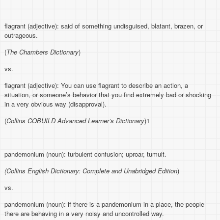
flagrant (adjective): said of something undisguised, blatant, brazen, or
outrageous.
(
The Chambers Dictionary
)
vs.
flagrant (adjective): You can use flagrant to describe an action, a
situation, or someone’s behavior that you find extremely bad or shocking
in a very obvious way (disapproval).
(
Collins COBUILD Advanced Learner’s Dictionary
)1
pandemonium (noun): turbulent confusion; uproar, tumult.
(Collins English Dictionary: Complete and Unabridged Edition
)
vs.
pandemonium (noun): if there is a pandemonium in a place, the people
there are behaving in a very noisy and uncontrolled way.