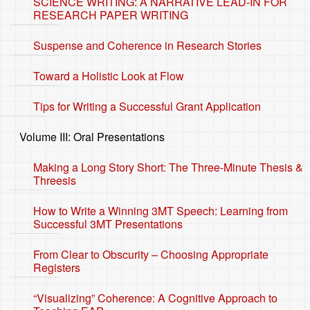
SCIENCE WRITING: A NARRATIVE LEAD-IN FOR
RESEARCH PAPER WRITING
Suspense and Coherence in Research Stories
Toward a Holistic Look at Flow
Tips for Writing a Successful Grant Application
Volume III: Oral Presentations
Making a Long Story Short: The Three-Minute Thesis &
Threesis
How to Write a Winning 3MT Speech: Learning from
Successful 3MT Presentations
From Clear to Obscurity – Choosing Appropriate
Registers
“Visualizing” Coherence: A Cognitive Approach to