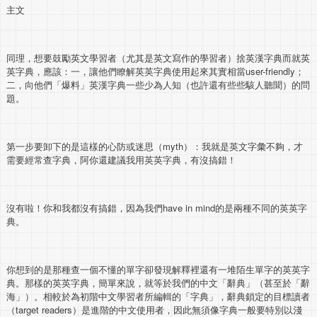
主文
同理，想要鼓勵英文學習者（尤其是英文寫作的學習者）捨英漢字典而就英
英字典，應該：一，讓他們瞭解英英字典使用起來其實相當user-friendly；
二，向他們「爆料」英漢字典一些少為人知（也許還有些些駭人聽聞）的問
題。
第一步要卸下的是這樣的心防或迷思（myth）：我就是英文字彙不夠，才
需要經常查字典，阿你還建議我用英英字典，有沒搞錯！
沒有啦！你和我都沒有搞錯，因為我們have in mind的是兩種不同的英英字
典。
你想到的是那種查一個不懂的單字卻發現解釋裡還有一堆陌生單字的英英字
典。那樣的英英字典，簡單來說，就等於我們的中文「辭典」（甚至於「辭
海」）。相較於為初階中文學習者所編輯的「字典」，辭典鎖定的目標讀者
（target readers）是進階的中文使用者，因此無須像字典一般要特別以淺