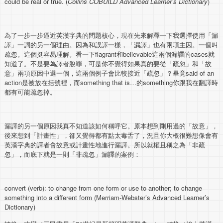
could be real or true. (
Collins COBUILD Advanced Learner’s Dictionary
)
為了一步一步逼近英漢字典的問題核心，現在先來解釋一下我選擇使用「漏
譯」一詞的另一個理由。因為和誤譯一樣，「漏譯」也有兩項主因。一個叫
疏忽。這個挺容易理解。看一下flagrant和believable這兩個漏譯的cases就
知道了。不是要為譯者脫罪，可是你不覺得如果真的要從「疏忽」和「故
意」兩項原因中選一個，這兩個例子會比較接近「疏忽」？畢竟said of an
action是被放在括號裡，而something that is…的something你跟我在翻譯時
都有可能疏忽掉。
漏譯的另一個原因我真不知道該如何稱呼它。原本想到剛用過的「故意」，
後來想到「計畫性」，卻又覺得都有點太毒舌了，況且你大概很難想像會有
英漢字典的譯者會故意或計畫性地進行漏譯。所以就權且稱之為「非疏
忽」，而底下就是一則「非疏忽」漏譯的案例：
convert (verb): to change from one form or use to another; to change
something into a different form (Merriam-Webster’s Advanced Learner’s
Dictionary)