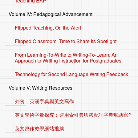
Teaching EAP
Volume IV: Pedagogical Advancement
Flipped Teaching, On the Alert
Flipped Classroom: Time to Share Its Spotlight
From Learning-To-Write to Writing-To-Learn: An
Approach to Writing Instruction for Postgraduates
Technology for Second Language Writing Feedback
Volume V: Writing Resources
外食，英漢字典與英文寫作
英文學術字彙探究：運用索引典與搭配詞字典幫助寫作
英文寫作教學網站推薦