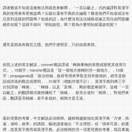
譯者難道不知道這種無法用疏忽來解釋，「一言以蔽之」式的漏譯對英漢字
典的使用者有害無益嗎？出版社還有字典的主編呢？難道他們不知道或沒有
注意到這樣的問題嗎？知道的話，為什麼沒有設法補救或修正而任由問題繼
續存在呢？這樣不就叫「明知故犯」嗎？那為什麼明知卻還故犯呢？
通常是因為有難言之隱。他們不便明言，只好由我來猜。
依照上述的英文解說，convert應該譯成「轉換事物的形態或變更其使用方
式」，15個字；transfer應該是「從一個地方移轉到另一個地方」，13個
字；propaganda是「政治領袖，政府等用來爭取支持所散佈的，經常是錯
誤或誇張的觀念或聲明」，31個字（標點符號不計）。英漢字典則將三字
分別譯做「轉換」，「轉移」以及「宣傳」，剛好都是兩個字。這種「一言
以蔽之」的翻譯模式雖然犧牲了「精確」，卻充分達到「精簡」。對他們來
說，翻譯是否精確，差不多就好。精簡才是王道。
基於現實的考量，中文解說必須精簡。越精簡越能強化英漢字典「方便，快
速，省時，效率」的誘因，驅使讀者做出「不太理想」但「情有可原」的選
擇，捨英英字典而就英漢字典。必須精簡的另一項更現實的考量，我且東施