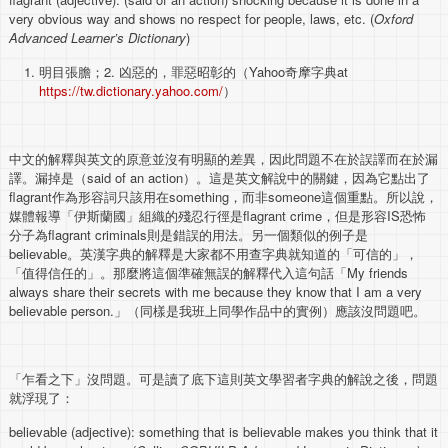
very obvious way and shows no respect for people, laws, etc. (
Oxford
Advanced Learner’s Dictionary
)
明目張膽；2. 凶惡的，罪惡昭彰的（Yahoo奇摩字典at
https://tw.dictionary.yahoo.com/
）
中文的解釋與英文的原意並沒有明顯的差異，因此問題不在於誤譯而在於漏
譯。漏掉是（said of an action）。這是英文解說中的關鍵，因為它點出了
flagrant作為形容詞只該用在something，而非someone這個重點。所以說，
媒體報導「伊斯蘭國」組織的殘忍行徑是flagrant crime，但是形容IS恐怖
分子為flagrant criminals則是錯誤的用法。另一個類似的例子是
believable。英漢字典的解釋是大家都不用查字典就知道的「可信的」，
「值得信任的」。那麼將這個準確無誤的解釋代入這句話「My friends
always share their secrets with me because they know that I am a very
believable person.」（同樣是我班上同學作品中的實例）應該沒問題吧。
「乍看之下」沒問題。可是讀了底下這則英文學習者字典的解說之後，問題
就浮現了：
believable (adjective): something that is believable makes you think that it