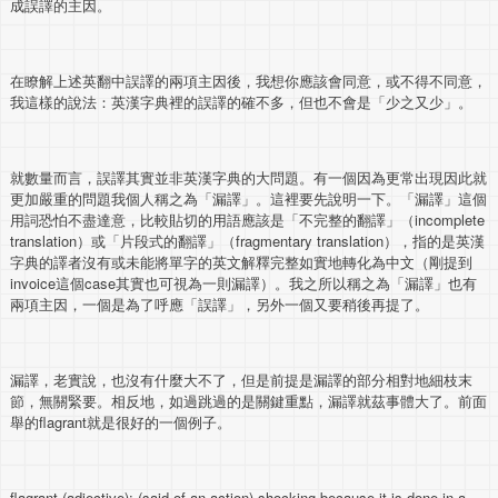
成誤譯的主因。
在瞭解上述英翻中誤譯的兩項主因後，我想你應該會同意，或不得不同意，
我這樣的說法：英漢字典裡的誤譯的確不多，但也不會是「少之又少」。
就數量而言，誤譯其實並非英漢字典的大問題。有一個因為更常出現因此就
更加嚴重的問題我個人稱之為「漏譯」。這裡要先說明一下。「漏譯」這個
用詞恐怕不盡達意，比較貼切的用語應該是「不完整的翻譯」（incomplete
translation）或「片段式的翻譯」（fragmentary translation），指的是英漢
字典的譯者沒有或未能將單字的英文解釋完整如實地轉化為中文（剛提到
invoice這個case其實也可視為一則漏譯）。我之所以稱之為「漏譯」也有
兩項主因，一個是為了呼應「誤譯」，另外一個又要稍後再提了。
漏譯，老實說，也沒有什麼大不了，但是前提是漏譯的部分相對地細枝末
節，無關緊要。相反地，如過跳過的是關鍵重點，漏譯就茲事體大了。前面
舉的flagrant就是很好的一個例子。
flagrant (adjective): (said of an action) shocking because it is done in a