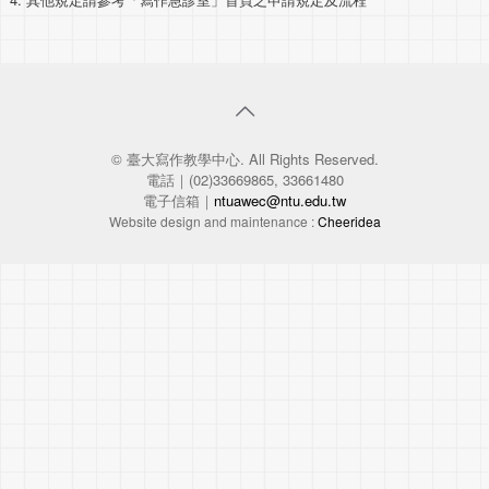
© 臺大寫作教學中心. All Rights Reserved.
電話｜(02)33669865, 33661480
電子信箱｜
ntuawec@ntu.edu.tw
Website design and maintenance :
Cheeridea