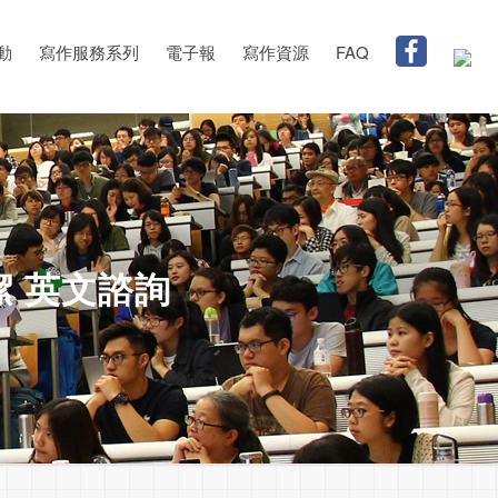
動
寫作服務系列
電子報
寫作資源
FAQ
林欣潔 英文諮詢