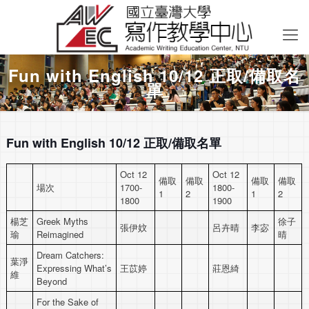
Fun with English 10/12 正取/備取名
單
Fun with English 10/12 正取/備取名單
Oct 12
Oct 12
備取
備取
備取
備取
場次
1700-
1800-
1
2
1
2
1800
1900
楊芝
Greek Myths
徐子
張伊妏
呂卉晴
李宓
瑜
Reimagined
晴
Dream Catchers:
葉淨
Expressing What’s
王苡婷
莊恩綺
維
Beyond
For the Sake of