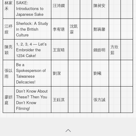
林家
SAKE:
汪沛嫻
陳昶安
禾
Introductions to
Japanese Sake
Sherlock: A Study
江楟
沈凱
in the British
李宥瑭
鄭琬馨
媗
霖
Culture
1, 2, 3, 4 — Let’s
陳亮
方欣
Embroider the
王宣晴
鍾皓明
穎
茹
1234 Cake!
Be a
張以
Spokesperson of
劉潔
劉曦
雨
Taiwanese
Delicacies!
Don’t Know About
廖姸
These? Then You
王鈺淇
張方誠
庭
Don’t Know
Filming!