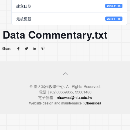
建立日期
2018-11-15
最後更新
2018-11-15
Data Commentary.txt
Share
© 臺大寫作教學中心. All Rights Reserved.
電話｜(02)33669865, 33661480
電子信箱｜
ntuawec@ntu.edu.tw
Website design and maintenance :
Cheeridea