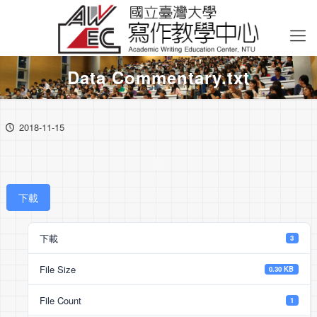
Data Commentary.txt
2018-11-15
下載
下載
3
File Size
0.30 KB
File Count
1