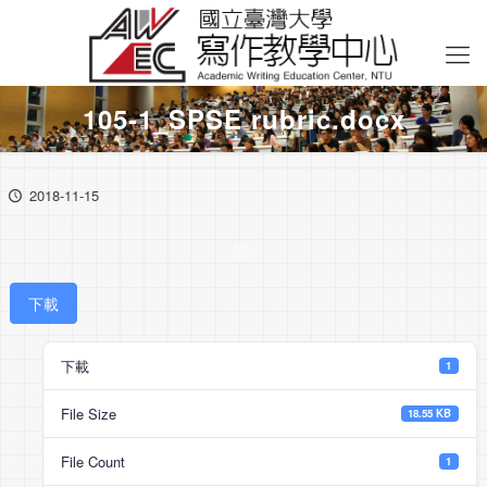
105-1_SPSE rubric.docx
2018-11-15
下載
下載
1
File Size
18.55 KB
File Count
1