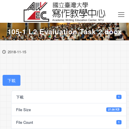
105-1 L2 Evaluation Task 2.docx
2018-11-15
下載
下載
1
File Size
27.09 KB
File Count
1