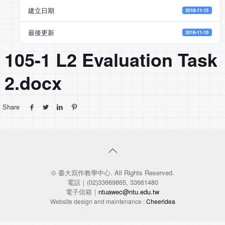
建立日期
2018-11-15
最後更新
2018-11-15
105-1 L2 Evaluation Task
2.docx
Share
© 臺大寫作教學中心. All Rights Reserved.
電話｜(02)33669865, 33661480
電子信箱｜
ntuawec@ntu.edu.tw
Website design and maintenance :
Cheeridea