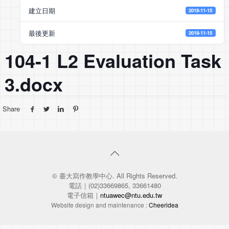
建立日期
2018-11-15
最後更新
2018-11-15
104-1 L2 Evaluation Task
3.docx
Share
© 臺大寫作教學中心. All Rights Reserved.
電話｜(02)33669865, 33661480
電子信箱｜
ntuawec@ntu.edu.tw
Website design and maintenance :
Cheeridea