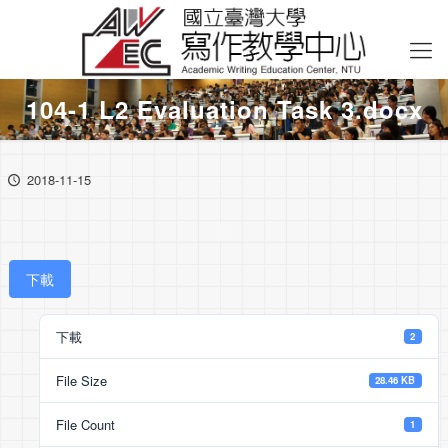
104-1 L2 Evaluation Task 3.docx
2018-11-15
下載
下載
2
File Size
28.46 KB
File Count
1