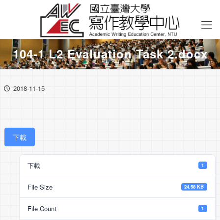
104-1 L2 Evaluation Task 2.docx
2018-11-15
下載
下載
1
File Size
24.58 KB
File Count
1