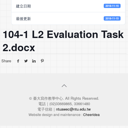
建立日期
2018-11-15
最後更新
2018-11-15
104-1 L2 Evaluation Task
2.docx
Share
© 臺大寫作教學中心. All Rights Reserved.
電話｜(02)33669865, 33661480
電子信箱｜
ntuawec@ntu.edu.tw
Website design and maintenance :
Cheeridea