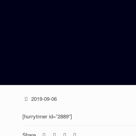
2019-09-06
[hurrytimer id=”2889″]
Share