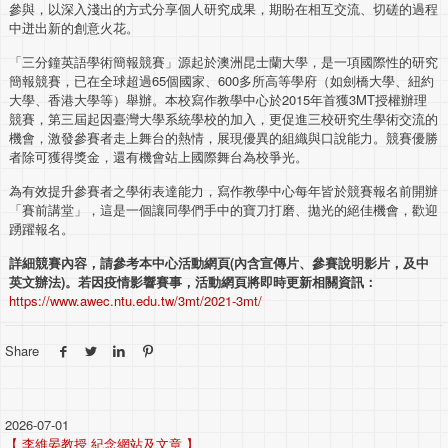
參與，以深入淺出的方式分享個人研究成果，期盼在相互交流、切磋的過程
中迸出新的創意火花。
「三分鐘英語學術簡報競賽」源起於澳洲昆士蘭大學，是一項國際性的研究
簡報競賽，已在全球超過65個國家、600多所高等學府（如劍橋大學、紐約
大學、香港大學等）舉辦。本校寫作教學中心於2015年首獲3MT授權辦理
競賽，第三屆起因臺灣大學系統學校的加入，更促進三校研究生學術交流的
機會，激發參賽者走上舞台的熱情，展現優異的組織與口說能力。競賽優勝
者除可獲得獎金，還有機會站上國際舞台為校爭光。
為有效提升參賽者之學術表達能力，寫作教學中心每年皆於競賽報名前開辦
「賽前講堂」，這是一個讓同學們手中的寶刀打磨、拋光的絕佳機會，歡迎
踴躍報名。
詳細競賽
內容，請參考本中心活動網頁
(
內含宣傳片、參賽說明影片，及中
英文辦法
)
。若因疫情影響賽事，活動網頁將即時更新相關資訊：
https://www.awec.ntu.edu.tw/3mt/2021-3mt/
Share
2026-07-01
【 李維晏教授 紀念網站及文章 】