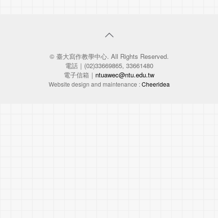
© 臺大寫作教學中心. All Rights Reserved.
電話｜(02)33669865, 33661480
電子信箱｜
ntuawec@ntu.edu.tw
Website design and maintenance :
Cheeridea