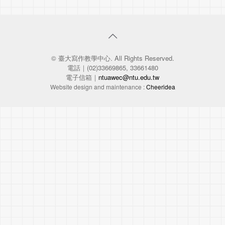
© 臺大寫作教學中心. All Rights Reserved.
電話｜(02)33669865, 33661480
電子信箱｜
ntuawec@ntu.edu.tw
Website design and maintenance :
Cheeridea