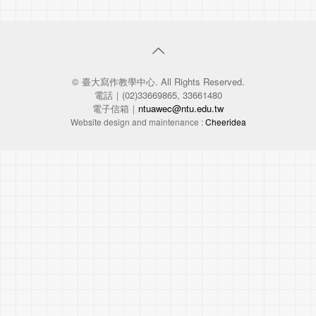
© 臺大寫作教學中心. All Rights Reserved.
電話｜(02)33669865, 33661480
電子信箱｜
ntuawec@ntu.edu.tw
Website design and maintenance :
Cheeridea