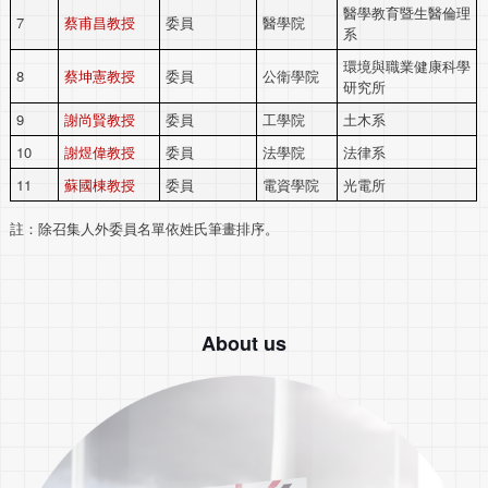
醫學教育暨生醫倫理
7
蔡甫昌教授
委員
醫學院
系
環境與職業健康科學
8
蔡坤憲教授
委員
公衛學院
研究所
9
謝尚賢教授
委員
工學院
土木系
10
謝煜偉教授
委員
法學院
法律系
11
蘇國棟教授
委員
電資學院
光電所
註：除召集人外委員名單依姓氏筆畫排序。
About us