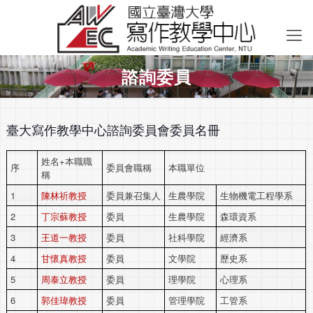
諮詢委員
臺大寫作教學中心諮詢委員會委員名冊
姓名+本職職
序
委員會職稱
本職單位
稱
1
陳林祈教授
委員兼召集人
生農學院
生物機電工程學系
2
丁宗蘇教授
委員
生農學院
森環資系
3
王道一教授
委員
社科學院
經濟系
4
甘懷真教授
委員
文學院
歷史系
5
周泰立教授
委員
理學院
心理系
6
郭佳瑋教授
委員
管理學院
工管系