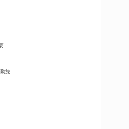
要
推動雙