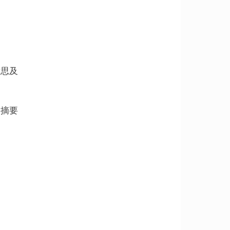
意思及
寫摘要