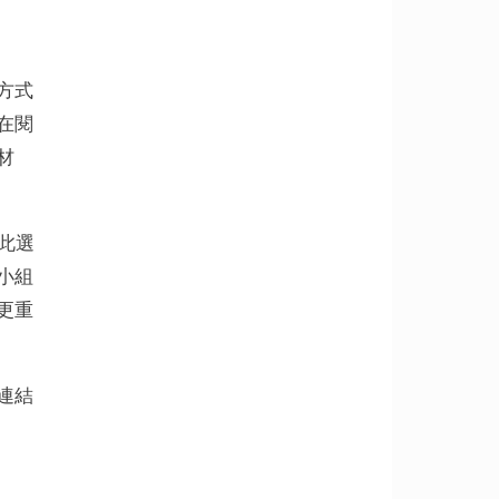
方式
在閱
材
依此選
小組
更重
連結