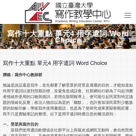
寫作十大重點 單元4 用字遣詞 Word
Choice
寫作十大重點 單元4 用字遣詞 Word Choice
撰稿：寫作中心教師群
無論是說話還是寫作，首先都要了解受眾的背景及溝通的目的，才能知道如
何用字遣詞以達到預期目標，並避免造成誤會。社群網站行銷為了勾起消費
者情緒所使用的口吻與措詞，若用在新聞報導上，便可能引起民眾對特定議
題的情緒化反應；政治人物自以為是的「幽默」，也許會加深民眾對少數族
群的刻板印象；學術寫作使用書面語，也是為了使研究成果更顯客觀莊重，
而不只是實驗筆記的整理。以下是用字遣詞時應注意的幾項原則：
一、受眾與寫作目的
當我們使用通訊軟體或在社群平台上與親友或網民互動時，會自然而然
地「我手寫我口」，不會使用書面語或艱深的詞彙。然而在新聞報導、學術