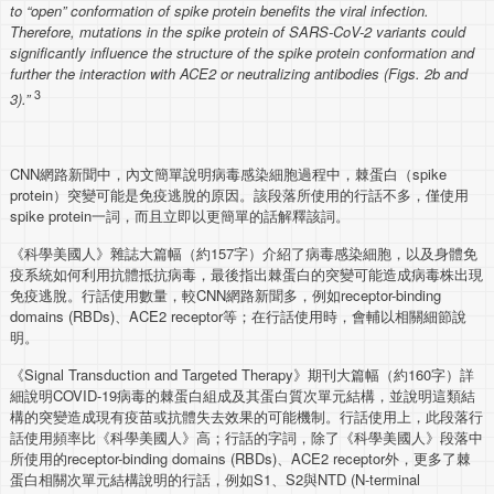
to “open” conformation of spike protein benefits the viral infection.
Therefore, mutations in the spike protein of SARS-CoV-2 variants could
significantly influence the structure of the spike protein conformation and
further the interaction with ACE2 or neutralizing antibodies (Figs. 2b and
3
3).”
CNN網路新聞中，內文簡單說明病毒感染細胞過程中，棘蛋白（spike
protein）突變可能是免疫逃脫的原因。該段落所使用的行話不多，僅使用
spike protein一詞，而且立即以更簡單的話解釋該詞。
《科學美國人》雜誌大篇幅（約157字）介紹了病毒感染細胞，以及身體免
疫系統如何利用抗體抵抗病毒，最後指出棘蛋白的突變可能造成病毒株出現
免疫逃脫。行話使用數量，較CNN網路新聞多，例如receptor-binding
domains (RBDs)、ACE2 receptor等；在行話使用時，會輔以相關細節說
明。
《Signal Transduction and Targeted Therapy》期刊大篇幅（約160字）詳
細說明COVID-19病毒的棘蛋白組成及其蛋白質次單元結構，並說明這類結
構的突變造成現有疫苗或抗體失去效果的可能機制。行話使用上，此段落行
話使用頻率比《科學美國人》高；行話的字詞，除了《科學美國人》段落中
所使用的receptor-binding domains (RBDs)、ACE2 receptor外，更多了棘
蛋白相關次單元結構說明的行話，例如S1、S2與NTD (N-terminal