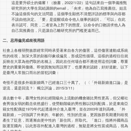
這是要升碩士的備審！（臉書，2022/1/22）這句話來自一個準備推甄
研究所的大學生寫給講師的email，「央求」他為自己寫推薦信。姑且
不論這個長句的文法問題，這個學生顯然不清楚評語的標準與內容都
不該由他決定。「要」是提醒或命令他人做事的副詞，「可以」在此
表示認可、同意，二者皆為上對下的態度。以命令的口吻請求他人為
自己寫推薦信，只是讓自己離研究所的門檻更遠而已。
二、忌用偏見或歧視用語
社會上各種弱勢族群經常同時承受著來自各方的傷害，這些傷害連動成系統
性的歧視，加深大眾的刻板印象或偏見，形成惡性循環。這樣的過程往往就
反映在大眾為他們取的名稱上，因此在任何場合都不應使用這些詞彙，尊重
歷史的重量與傷痛。即使因無知而誤用了，也要勇於認錯，好好道歉。以下
是臺灣人常脫口而出的冒犯詞彙：
奇怪不是很多外籍新娘嗎？已經進口三十萬了。（〈「外籍新娘進口論」是
逆流，還是回流？〉獨立評論，2015/3/11）
過去數十年，臺灣女性的社經階級向上流動的機會雖比男性更高，但父權社
會男強女弱的觀念依然盛行，使勞動階級的男性難以找到配偶，於是東南亞
籍女性配偶從1970年代起透過仲介進入臺灣，並在2003年達到高峰。「外
籍新娘」一詞強調了外來的、年齡的、性別的意涵，更因族群長期遭到歧視
產生了貶意，而逐漸由更中性的「新住民」所取代。「進口」指將外國商品
販運至國內，以此形容外配進入臺灣的過程，無疑是將女性當成商品，視為