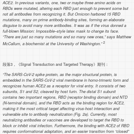
ACE2. In previous variants, one, two or maybe three amino acids on
RBDs were mutated, altering each RBD just enough to prevent some but
not all antibodies from recognizing it. But Omicron harbored 15 RBD
mutations, many on prime antibody-binding sites, forming an elaborate
disguise to avoid many more antibodies. It was as if the virus donned a
full-blown Mission: Impossible–style latex mask to change its face.
“There are just so many mutations and so many new ones,” says Matthew
2
McCallum, a biochemist at the University of Washington.”
段落3，《Signal Transduction and Targeted Therapy》期刊：
“The SARS-CoV-2 spike protein, as the major structural protein, is
embedded in the SARS-CoV-2 viral membrane in homo-trimeric form and
recognizes human ACE2 as a receptor for viral entry. It consists of two
subunits, S1 and S2, cleaved by host furin. The distal S1 subunit
contains two important regions, RBD (receptor binding domain) and NTD
(N-terminal domain), and the RBD acts as the binding region for ACE2,
making it the most critical target affecting virus-host interaction and
vulnerable site to antibody neutralization (Fig. 2a). Currently, most
neutralizing antibodies or vaccines are developed to target the RBD to
block or inhibit viral infection. Furthermore, the binding with ACE2 of RBD
requires conformational adaptation, and an easier transition from “closed”