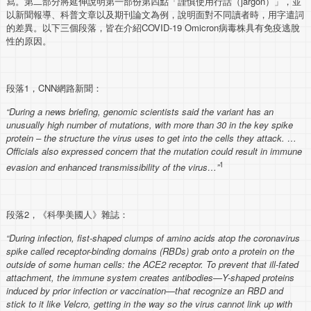
寫。第二部分將延伸說明第一部份第四點「謹慎使用行話（jargon）」，並
以新聞報導、科普文章以及期刊論文為例，說明面對不同讀者時，用字遣詞
的差異。以下三個段落，皆在介紹COVID-19 Omicron病毒株具有免疫逃脫
性的原因。
段落1，CNN網路新聞：
“During a news briefing, genomic scientists said the variant has an
unusually high number of mutations, with more than 30 in the key spike
protein – the structure the virus uses to get into the cells they attack. …
Officials also expressed concern that the mutation could result in immune
1
evasion and enhanced transmissibility of the virus…”
段落2，《科學美國人》雜誌：
“During infection, fist-shaped clumps of amino acids atop the coronavirus
spike called receptor-binding domains (RBDs) grab onto a protein on the
outside of some human cells: the ACE2 receptor. To prevent that ill-fated
attachment, the immune system creates antibodies—Y-shaped proteins
induced by prior infection or vaccination—that recognize an RBD and
stick to it like Velcro, getting in the way so the virus cannot link up with