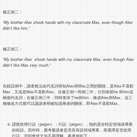
修正例二：
“My brother Alex shook hands with my classmate Max, even though Alex
didn’t like him.”
修正例三：
“My brother Alex shook hands with my classmate Max, even though Alex
didn’t like Max very much.”
在錯誤例中，讀者無法由代名詞得知Alex與Max之間的關係，是Alex不喜歡
Max，又或是Max不喜歡Alex。在修正例一與例二中，分別保留he 和him這
兩個代名詞；在修正例三中，同時拿掉了he與him，換成Alex與Max。這三
種修改方式都可以讓讀者明確知道兩者的關係，即Alex不喜歡Max。
謹慎使用行話（jargon）：行話（jargon），指的是在特定領域或專業
的術語。寫作時，應考量讀者是否具有該領域專業，再選擇是否使用
行話，否則會使文句不易理解。參考例如下：