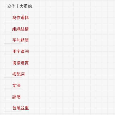
寫作十大重點
寫作邏輯
組織結構
字句精簡
用字遣詞
銜接連貫
搭配詞
文法
語感
首尾並重