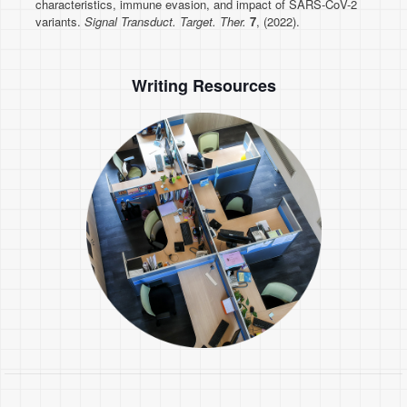
characteristics, immune evasion, and impact of SARS-CoV-2
variants.
Signal Transduct. Target. Ther.
7
, (2022).
Writing Resources