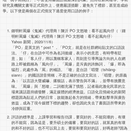
研究及機關文書等正式寫作上，便應嚴謹措辭，避免失了禮節，甚至造成紛
爭。以下便是兩個在正式情況下過度使用口語的例子：
鍾明軒罵爆《鬼滅》代理商！陳沂 PO 文怒嗆：
看不起風向仔（〈鍾
明軒罵爆《鬼滅》代理商！陳沂 PO 文怒嗆
：看不起風向仔〉
Yahoo 新聞，2020/11/6）
「PO」是英文的＂post＂，「PO文」就是在社群網站貼文的口語說
法。「仔」在台語中可作為名詞後綴，表示小的意思，有時帶有貶
意，如：「客人仔」用以蔑稱客家人；而刻意引導輿論方向的人在網
路上即被戲稱為「風向仔」。「罵爆」是斥責的誇飾詞，「爆」即為
猛烈，此處作為「罵」的補語。「嗆」是台語「唱聲（tshiàng-
siann）」的國語諧音簡稱，不是正確的台語文寫法，「唱聲」的原義
為：「以言語大聲威嚇、撂狠話，表示警告與不滿」，並帶有挑釁意
味。「罵爆」與「怒嗆」二詞都充滿了憤怒，記者藉此激化民眾的立
場來讓話題持續發酵，滿足媒體的經濟效益。口語化且情緒化的新聞
標題因為貼近人們的日常，故能激起各方的情緒，帶來點擊率與廣告
效益，成為了現今媒體下標的趨勢，卻也因此失去了書面語所帶來的
冷靜與莊重。
評語的標準是，上課學習和報告功課，要寫好的，不能寫壞的，有壞
的不能寫，因為這是，要升碩士的備審，要寫好的話，就算真的有壞
的和不好的話，也不可以寫上去，要留和要寫好的話，好嗎老師?因為