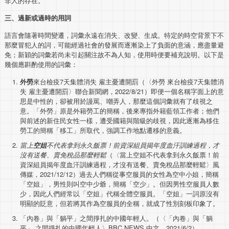
非人的存在。
三、過新或過時的用詞
語言會隨著時間變遷，詞彙永遠在消失、改變、生成。特定的時空背景下不
那麼冒犯人的詞，可能經過社會的發展而逐漸染上了負面的意涵，應盡量避
免；新穎的詞彙若尚未引起關注故不為人知，使用時便要補充說明。以下是
幾個應斟酌使用的詞彙：
外勞
來台檢疫7天集體消失 雇主憂遭開罰（〈外勞 來台檢疫7天集體消
失 雇主憂遭開罰〉聯合新聞網，2022/8/21）即便一個名稱字面上的意
思是中性的，卻被用於謾罵、嘲弄人，那麼這個詞彙就有了歧視之
意。「外勞」原是外籍勞工的簡稱，後來專指外籍藍領工作者；他們
與前述的新住民女性一樣，遭受國籍與階級的歧視，因此逐漸為移住
勞工的簡稱「移工」所取代，強調工作地點遷移的意義。
當上
空姐
不代表拿到永久飯票！前資深組員揭年度血汗訓練過程，才
沒有送餐、賣免稅品那麼輕鬆
（〈當上空姐不代表拿到永久飯票！前
資深組員揭年度血汗訓練過程，才沒有送餐、賣免稅品那麼輕鬆〉風
傳媒，2021/12/12）過去人們稱從事空服員的女性為空中小姐，簡稱
「空姐」，男性則叫空中少爺，簡稱「空少」。但因男性空服員人數
少，因此人們經常以「空姐」代稱全體空服員。「空姐」一詞原沒有
明顯的貶意，但若將其作為空服員的全稱，就成了性別刻板印象了。
「內卷」與「躺平」之間掙扎的中國年輕人。（〈「內卷」與「
躺
平」 之間掙扎的中國年輕人〉BBC NEWS 中文，2021/6/2）