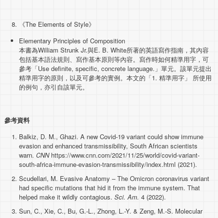
《The Elements of Style》
Elementary Principles of Composition
本書為William Strunk Jr.與E. B. White所著的英語寫作指南，其內容
包括基本語法規則、寫作基本原則等內容。寫作時如何精準用字，可
參考「Use definite, specific, concrete language.」單元。該單元提出
精準用字的原則，以及可參考的實例。本文的「1. 精準用字」 所使用
的例句，亦引自該單元。
參考資料
Balkiz, D. M., Ghazi. A new Covid-19 variant could show immune
evasion and enhanced transmissibility, South African scientists
warn.
CNN
https://www.cnn.com/2021/11/25/world/covid-variant-
south-africa-immune-evasion-transmissibility/index.html (2021).
Scudellari, M. Evasive Anatomy – The Omicron coronavirus variant
had specific mutations that hid it from the immune system. That
helped make it wildly contagious.
Sci. Am.
4 (2022).
Sun, C., Xie, C., Bu, G.-L., Zhong, L.-Y. & Zeng, M.-S. Molecular