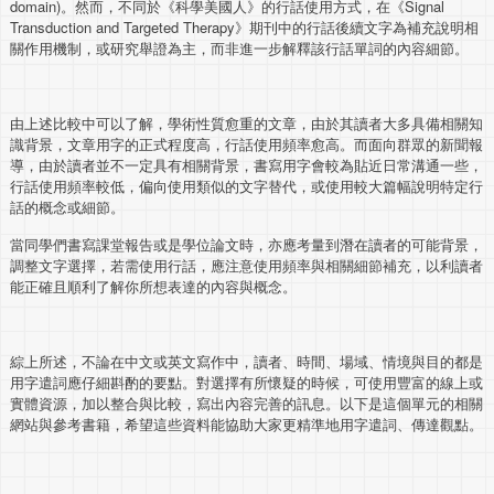
domain)。然而，不同於《科學美國人》的行話使用方式，在《Signal
Transduction and Targeted Therapy》期刊中的行話後續文字為補充說明相
關作用機制，或研究舉證為主，而非進一步解釋該行話單詞的內容細節。
由上述比較中可以了解，學術性質愈重的文章，由於其讀者大多具備相關知
識背景，文章用字的正式程度高，行話使用頻率愈高。而面向群眾的新聞報
導，由於讀者並不一定具有相關背景，書寫用字會較為貼近日常溝通一些，
行話使用頻率較低，偏向使用類似的文字替代，或使用較大篇幅說明特定行
話的概念或細節。
當同學們書寫課堂報告或是學位論文時，亦應考量到潛在讀者的可能背景，
調整文字選擇，若需使用行話，應注意使用頻率與相關細節補充，以利讀者
能正確且順利了解你所想表達的內容與概念。
綜上所述，不論在中文或英文寫作中，讀者、時間、場域、情境與目的都是
用字遣詞應仔細斟酌的要點。對選擇有所懷疑的時候，可使用豐富的線上或
實體資源，加以整合與比較，寫出內容完善的訊息。以下是這個單元的相關
網站與參考書籍，希望這些資料能協助大家更精準地用字遣詞、傳達觀點。