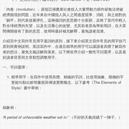
「內卷（involution）」原指亞洲農業社會投入大量勞動力耕作卻無法突破
經濟困境的問題，近年來在中國指人與人之間過度競爭、消耗；與之相對的
「躺平」則代表放棄掙扎，這兩個詞的意思都十分新穎，反映了當代年輕人
對全球經濟的失望，以及生活重心的改變。尤其前者原為學術用詞，在大眾
間傳開後有了新的意思，使用時最好補充解釋，避免讀者混淆。
介紹完中文寫作常見用字遣詞的原則，接下來介紹英文寫作常見的用字技巧
原則與實例說明。英語寫作中，合適且精準的用字可以讓讀者具體了解寫作
者的想法，避免文義誤解與落差。以下將依序介紹一般性字詞選擇，以及基
於讀者背景與文章類型調整用字。
一、字詞選擇：
精準用字：在寫作中使用具體、精確的字詞，比使用抽象、模糊的字
更能勾勒出鮮明畫面與傳達實際概念。以下參考《The Elements of
Style》書中舉例：
抽象例：
“A period of unfavorable weather set in.”
（不好的天氣持續了一陣子。）