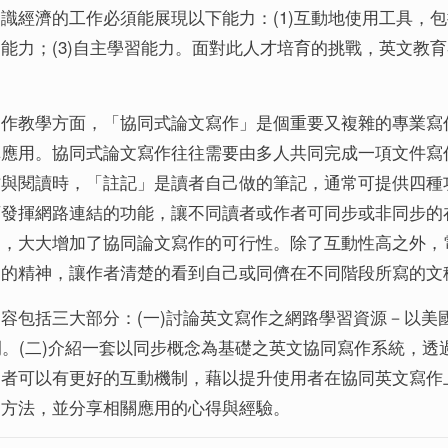
識經濟的工作必須能展現以下能力：(1)互動地使用工具，包
能力；(3)自主學習能力。面對此人才培育的挑戰，英文教
寫作教學方面，「協同式論文寫作」是個重要又複雜的專業寫
構應用。協同式論文寫作往往需要由多人共同完成一項文件寫
作與閱讀時，「註記」是讀者自己做的筆記，通常可提供四種
可發揮網路連結的功能，讓不同讀者或作者可同步或非同步的
制，大大增加了協同論文寫作的可行性。除了互動性高之外，
」的精神，讓作者清楚的看到自己或同儕在不同階段所寫的文
包括三大部分：(一)討論英文寫作之網路學習資源－以美國普度大學的Purd
為例。(二)介紹一套以同步概念為基礎之英文協同寫作系統，
者可以有更好的互動機制，藉以提升使用者在協同英文寫作上
的方法，並分享相關應用的心得與經驗。