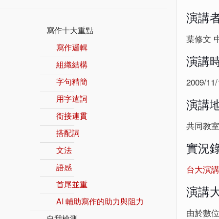
演講
寫作十大重點
葉修文 
寫作邏輯
演講
組織結構
字句精簡
2009/11/
用字遣詞
演講
銜接連貫
共同教室
搭配詞
實況
文法
語感
台大演
首尾並重
演講
AI 輔助寫作的助力與阻力
由於數位
自我檢測