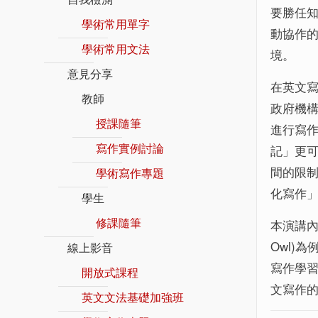
要勝任知
學術常用單字
動協作的
學術常用文法
境。
意見分享
在英文
教師
政府機
授課隨筆
進行寫
寫作實例討論
記」更
間的限
學術寫作專題
化寫作
學生
修課隨筆
本演講內容
Owl)
線上影音
寫作學習
開放式課程
文寫作
英文文法基礎加強班