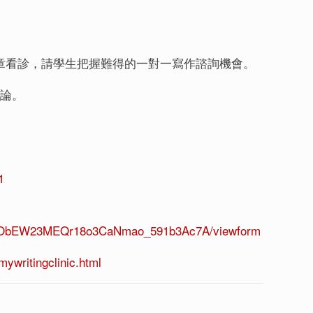
為您的文章看診，請學生把握難得的一對一寫作諮詢機會。
討論。
1
y25ObEW23MEQr18o3CaNmao_591b3Ac7A/viewform
mywritingclinic.html