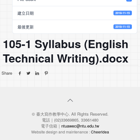
建立日期
2018-11-15
最後更新
2018-11-15
105-1 Syllabus (English
Technical Writing).docx
Share
© 臺大寫作教學中心. All Rights Reserved.
電話｜(02)33669865, 33661480
電子信箱｜
ntuawec@ntu.edu.tw
Website design and maintenance :
Cheeridea