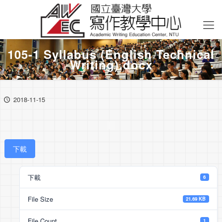
105-1 Syllabus (English Technical
Writing).docx
2018-11-15
下載
下載
6
File Size
21.69 KB
File Count
1