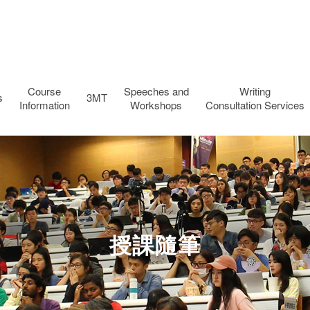
Course
Speeches and
Writing
s
3MT
Information
Workshops
Consultation Services
授課隨筆