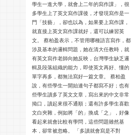
學生一進大學，就會上二年的寫作課」，很
多學生上了英文寫作課後，才發現寫作是一
門「技藝」，卻也以為，如果要上寫作課，
就直接上英文寫作課就好，還可以練習英
文。 蔡柏盈表示，不管用哪種語言寫作，都
涉及基本的邏輯問題，她在清大任教時，就
有英文寫作老師向她反映，台灣學生缺乏邏
輯及段落組織的能力，即使英文再好、懂的
單字再多，都無法寫好一篇文章。 蔡柏盈
說，有些學生一開始連句子都寫不好；也有
些學生讀多了英文文章，寫出來的中文非常
拗口，讀起來很不通順；還有許多學生喜歡
文白夾雜，例如將「的」換成「之」，好像
看起來就會比較有學問，這些問題雖然基
本，卻常被忽略。 「多讀就會寫是不對