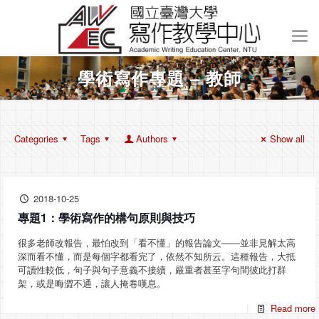
學術寫作專題 – 教師
Categories
Tags
Authors
Show all
2018-10-25
專題1：學術寫作的構句原則與技巧
很多老師改報告，最怕改到「看不懂」的報告論文——並非見解太高
深而看不懂，而是每個字都看完了，依然不知所云。這種報告，大抵
可讀性較低，句子與句子意義不接續，嚴重者甚至字句間彼此打群
架，或是晦澀不通，讓人掩卷嘆息。
Read more