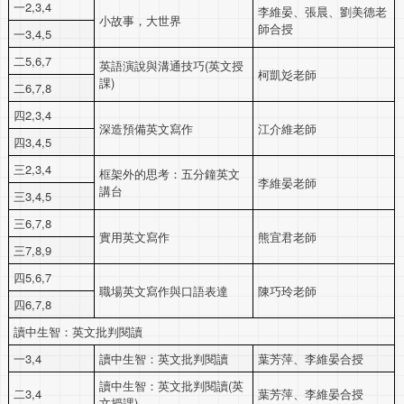
一2,3,4
李維晏、張晨、劉美德老
小故事，大世界
師合授
一3,4,5
二5,6,7
英語演說與溝通技巧(英文授
柯凱彣老師
課)
二6,7,8
四2,3,4
深造預備英文寫作
江介維老師
四3,4,5
三2,3,4
框架外的思考：五分鐘英文
李維晏老師
講台
三3,4,5
三6,7,8
實用英文寫作
熊宜君老師
三7,8,9
四5,6,7
職場英文寫作與口語表達
陳巧玲老師
四6,7,8
讀中生智：英文批判閱讀
一3,4
讀中生智：英文批判閱讀
葉芳萍、李維晏合授
讀中生智：英文批判閱讀(英
二3,4
葉芳萍、李維晏合授
文授課)