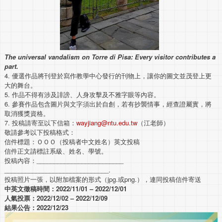
The universal vandalism on Torre di Pisa: Every visitor contributes a
part.
4. 優選作品將刊登於寫作教學中心發行的刊物上，
讓你的圖文並茂登上更
大的舞台。
5. 作品不得有涉及誹謗、人身攻擊及不雅字眼等內容。
6. 參賽作品包含圖片與文字須出於自創，若有抄襲情事，經查證屬實，
將
取消獲獎資格。
7. 投稿請寄至以下信箱：
wayjiang@ntu.edu.tw
（
江老師）
敬請參考以下投稿格式：
信件標題：ＯＯＯ（投稿者中文姓名）英文投稿
信件正文請標註系級、姓名、學號。
投稿內容：_________________________
______________________________
.
投稿照片一張，以附加檔案的形式（jpg.或png.），
連同投稿信件寄送
中英文徵稿時間：2022/11/01 – 2022/12/01
人氣投票：2022/12/02 – 2022/12/09
結果公告：2022/12/23