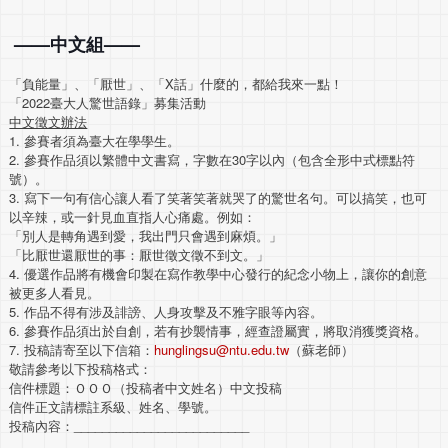
——中文組——
「負能量」、「厭世」、「X話」什麼的，都給我來一點！
「2022臺大人驚世語錄」募集活動
中文徵文辦法
1. 參賽者須為臺大在學學生。
2. 參賽作品須以繁體中文書寫，字數在30字以內（
包含全形中式標點符
號）。
3. 寫下一句有信心讓人看了笑著笑著就哭了的驚世名句。可以搞笑，
也可
以辛辣，或一針見血直指人心痛處。例如：
「別人是轉角遇到愛，我出門只會遇到麻煩。」
「比厭世還厭世的事：厭世徵文徵不到文。」
4. 優選作品將有機會印製在寫作教學中心發行的紀念小物上，
讓你的創意
被更多人看見。
5. 作品不得有涉及誹謗、人身攻擊及不雅字眼等內容。
6. 參賽作品須出於自創，若有抄襲情事，經查證屬實，
將取消獲獎資格。
7. 投稿請寄至以下信箱：
hunglingsu@ntu.edu.
tw
（蘇老師）
敬請參考以下投稿格式：
信件標題：ＯＯＯ（投稿者中文姓名）中文投稿
信件正文請標註系級、姓名、學號。
投稿內容：_________________________
______________________________
.