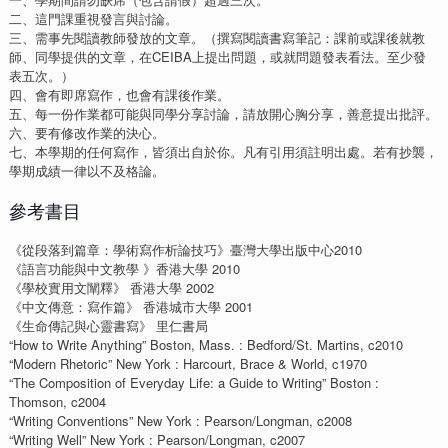
二、這門課重視發言與討論。
三、需事先閱讀教師發放的文章。（撰寫閱讀書寫筆記：課前或課後就教
師、同學提供的文章，在CEIBA上提出問題，或就問題發表看法。至少發
表五次。）
四、會有即席寫作，也會有課後作業。
五、每一份作業都可能與同學分享討論，請放開心胸分享，善意提出批評。
六、要有修改作業的決心。
七、本學期的任何寫作，皆須出自於你。凡有引用須註明出處。若有抄襲，
學期成績一律以不及格論。
參考書目
《從段落到篇章：學術寫作析論技巧》臺灣大學出版中心2010
《語言功能與中文教學 》香港大學 2010
《學校實用文闡釋》 香港大學 2002
《中文傳意：寫作篇》 香港城市大學 2001
《生命傳記與心靈書寫》 里仁書局
“How to Write Anything” Boston, Mass. : Bedford/St. Martins, c2010
“Modern Rhetoric” New York : Harcourt, Brace & World, c1970
“The Composition of Everyday Life: a Guide to Writing” Boston :
Thomson, c2004
“Writing Conventions” New York : Pearson/Longman, c2008
“Writing Well” New York : Pearson/Longman, c2007