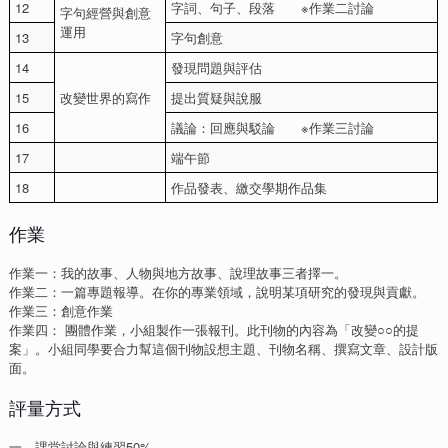
12
字詞、句子、段落 ※作業二討論
字句經營與創意
運用
13
字句創意
14
發現問題與評估
15
改變世界的寫作
提出質疑與說服
16
議論：回應與駁論 ※作業三討論
17
端午節
18
作品發表、繳交學期作品集
作業
作業一：我的故事、人物與地方故事、說理故事三者擇一。
作業二：一篇專題報導。在你的專業領域，說明某項研究的發現與貢獻。
作業三：創意作業
作業四： 團體作業，小組製作一張報刊。此刊物的內容為「改變○○的提
案」。小組同學要合力幫這個刊物設想主題、刊物名稱、撰寫文章、設計版
面。
評量方式
一、課堂討論與練習50%