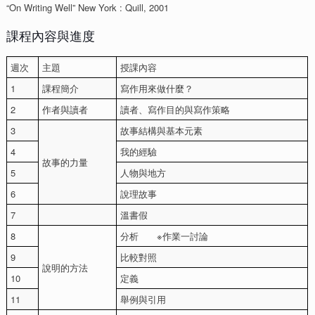
“On Writing Well” New York : Quill, 2001
課程內容與進度
週次
主題
授課內容
1
課程簡介
寫作用來做什麼？
2
作者與讀者
讀者、寫作目的與寫作策略
3
故事結構與基本元素
4
我的經驗
故事的力量
5
人物與地方
6
說理故事
7
溫書假
8
分析 ※作業一討論
9
比較對照
說明的方法
10
定義
11
舉例與引用