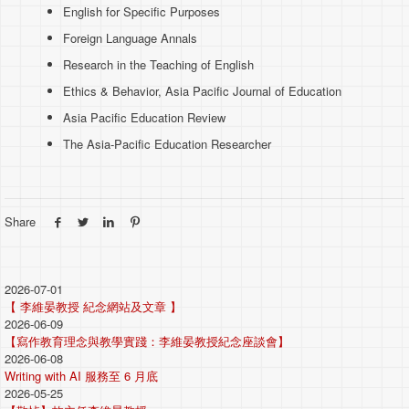
English for Specific Purposes
Foreign Language Annals
Research in the Teaching of English
Ethics & Behavior, Asia Pacific Journal of Education
Asia Pacific Education Review
The Asia-Pacific Education Researcher
Share
2026-07-01
【 李維晏教授 紀念網站及文章 】
2026-06-09
【寫作教育理念與教學實踐：李維晏教授紀念座談會】
2026-06-08
Writing with AI 服務至 6 月底
2026-05-25