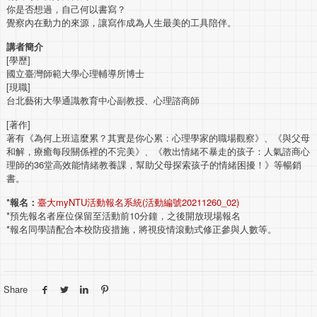
你是否想過，自己何以書寫？
覺察內在動力的來源，讓寫作成為人生最美的工具陪伴。
講者簡介
[學歷]
國立臺灣師範大學心理輔導所博士
[現職]
台北藝術大學通識教育中心副教授、心理諮商師
[著作]
著有《為何上班這麼累？其實是你心累：心理學家的職場觀察》、《與父母
和解，療癒每段關係裡的不完美》、《教出情緒不暴走的孩子：人氣諮商心
理師的36堂高效能情緒教養課，幫助父母探索孩子的情緒困擾！》等暢銷
書。
*
報名：
臺大myNTU活動報名系統(活動編號20211260_02)
*預先報名者座位保留至活動前10分鐘，之後開放現場報名
*報名同學請配合本校防疫措施，將視疫情滾動式修正參與人數等。
Share