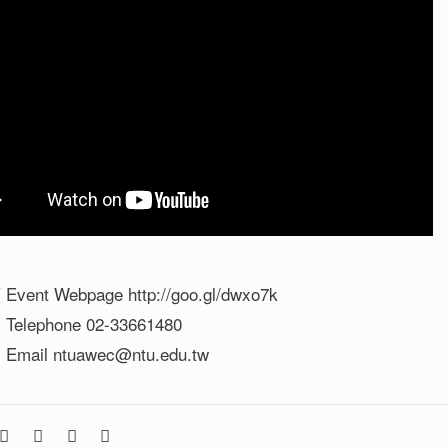
ent Webpage http://goo.gl/dwxo7k
elephone 02-33661480
ail ntuawec@ntu.edu.tw