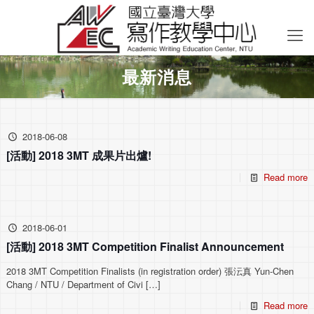
最新消息
2018-06-08
[活動] 2018 3MT 成果片出爐!
Read more
2018-06-01
[活動] 2018 3MT Competition Finalist Announcement
2018 3MT Competition Finalists (in registration order) 張沄真 Yun-Chen
Chang / NTU / Department of Civi
[…]
Read more