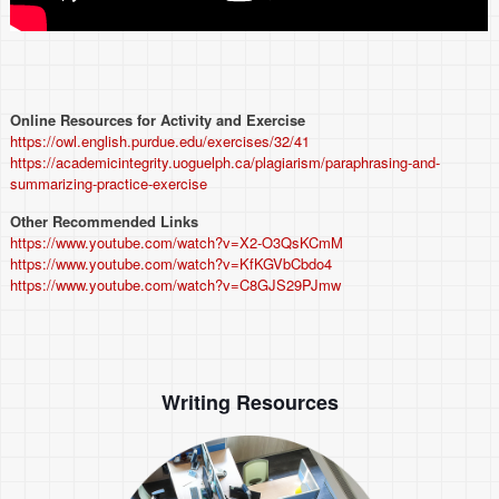
Online Resources for Activity and Exercise
https://owl.english.purdue.edu/exercises/32/41
https://academicintegrity.uoguelph.ca/plagiarism/paraphrasing-and-
summarizing-practice-exercise
Other Recommended Links
https://www.youtube.com/watch?v=X2-O3QsKCmM
https://www.youtube.com/watch?v=KfKGVbCbdo4
https://www.youtube.com/watch?v=C8GJS29PJmw
Writing Resources