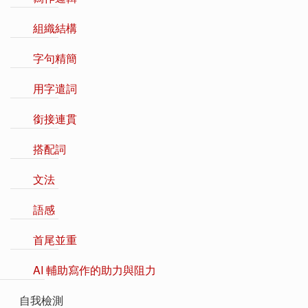
組織結構
字句精簡
用字遣詞
銜接連貫
搭配詞
文法
語感
首尾並重
AI 輔助寫作的助力與阻力
自我檢測