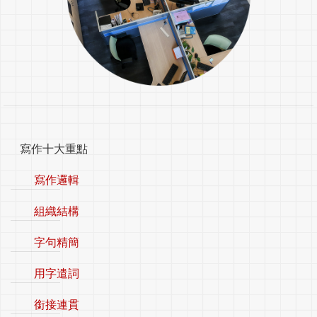
寫作十大重點
寫作邏輯
組織結構
字句精簡
用字遣詞
銜接連貫