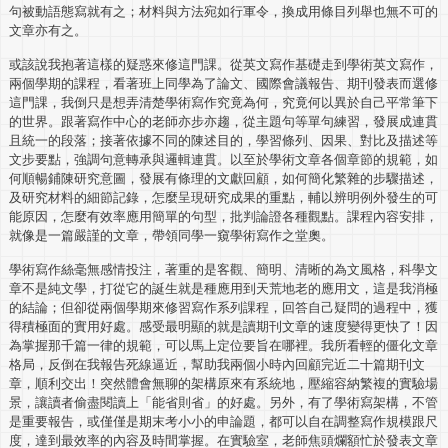
句被動語態寫就有之；材料與方法宛如行軍令，換成用條目列舉也無不可的
文章亦有之。
或該說我抱著這樣的疑惑來修這門課。從英文寫作基礎走到學術英文寫作，
兩個學期的課程，看著班上同學為了論文、國際會議報告、期刊發表而選修
這門課，我倒只是想弄清楚學術寫作究竟為何，究竟何以異於自己平常筆下
的世界。跟著寫作中心的老師亦步亦趨，從主題句等單句練習，發展成連貫
且統一的段落；接著依據不同的陳述目的，學習條列、因果、對比及描述等
文步要點，強調句意轉承與邏輯連貫。以至於學術文章各個章節的規範，如
何順暢鋪陳研究意圖，發展有條理的文獻回顧，如何簡化繁雜的步驟描述，
及研究材料的細節記錄，怎麼呈現研究成果的重點，輔以辨明例外發生的可
能原因，怎麼有效率應用簡單的句型，批判論證各種觀點。課程內容安排，
就像是一篇嚴謹的文章，帶領同學一窺學術寫作之堂奧。
學術寫作絲毫無感情投注，著重的是客觀、簡明、清晰的為文風格，科學文
章不是純文學，打從它的誕生就是種應用到天荒地老的應用文，這是我消極
的結論；但卻從兩個學期來修習寫作系列課程，回答自己疑問的過程中，獲
得積極面的實用好處。感受最明顯的就是讀期刊文章的速度變得更快了！因
為掌握那千篇一律的規範，可以馬上定位要旨在哪裡。我所看輕的僵化文章
格局，反倒在我報告死線逼近，幫助我兩個小時內回顧完近二十篇期刊文
章，順利交出！突然體會無聊的架構原來有系統地，壓縮容納繁複的實驗場
景，讓讀者偷盡閱讀上「能省則省」的好處。另外，有了學術寫架構，不管
是重要報告，或僅僅是期末考小小的申論題，都可以自在調整寫作規模跟尺
度，達到最效率的內容及時間掌握。在實驗室，老師焦頭爛額忙於發表文章