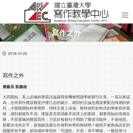
寫作之外
2018-10-25
寫作之外
農藝系 劉書維
大四開始，系上必修的專題討論讓我有機會閱讀學術期刊文章。一直以來認
為，任何寫作應該都是抒發己志的媒介，雄辯的立論也應該要配合情感的烘
托，才能既開拓科學視野，同時又發人深省。那時候對於制式的學術寫作風
格，感到相當吃不消。懷疑是否所謂象牙高塔上的案牘，都要用如此情感生
硬，不容置喙的態度寫作；乃至於每個句子間除了陳述功能外，不做他想。
那麼冰冷的文字，真地能流露出作者對科學的熱情嗎？縱然不會因為語言的
隔閡而有不解，卻深感科學寫作「可讀性」不高：夯不啷噹，一整段用13